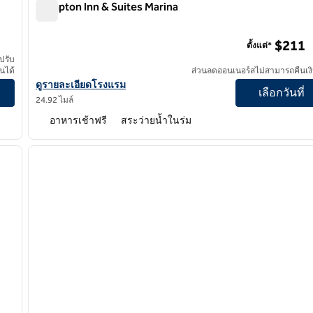
Hampton Inn & Suites Marina
Hampton Inn & Suites Marina
$211
ตั้งแต่*
ปรับ
ยนได้
ส่วนลดออนเนอร์สไม่สามารถคืนเงิ
ue
ดูรายละเอียดโรงแรมสําหรับ Hampton Inn & Suites Marina
ดูรายละเอียดโรงแรม
เลือกวันที่
24.92 ไมล์
อาหารเช้าฟรี
สระว่ายน้ำในร่ม
1
/
8
1
ภาพถัดไป
ภาพก่อนหน้า
1 จาก 12