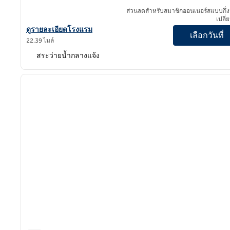
ส่วนลดสําหรับสมาชิกออนเนอร์สแบบกึ่ง
เปลี่
ดูรายละเอียดโรงแรม Hayes Mansion San Jose, Curio Collection b
ดูรายละเอียดโรงแรม
เลือกวันที่
22.39 ไมล์
สระว่ายน้ำกลางแจ้ง
1
ภาพก่อนหน้า
1 จาก 10