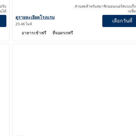
ปรับ
ส่วนลดสําหรับสมาชิกออนเนอร์สแบบกึ่ง
ยนได้
เปลี่
y Hilton
ดูรายละเอียดโรงแรมสําหรับ Hampton Inn & Suites Salinas
ดูรายละเอียดโรงแรม
เลือกวันที่
23.46 ไมล์
อาหารเช้าฟรี
ที่จอดรถฟรี
/
10
1
ภาพถัดไป
ภาพก่อนหน้า
1 จาก 12