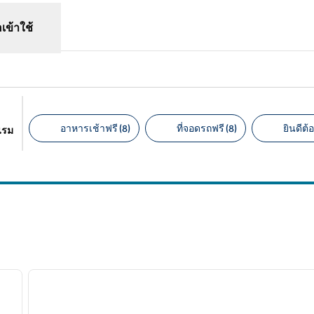
อเข้าใช้
อาหารเช้าฟรี (8)
ที่จอดรถฟรี (8)
ยินดีต้อ
แรม
ตัวกรองที่แนะนํา
/
12
1
ภาพถัดไป
ภาพก่อนหน้า
1 จาก 12