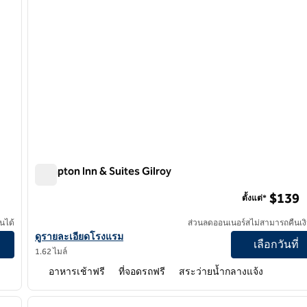
Hampton Inn & Suites Gilroy
Hampton Inn & Suites Gilroy
$139
ตั้งแต่*
นได้
ส่วนลดออนเนอร์สไม่สามารถคืนเงิ
ดูรายละเอียดโรงแรมสําหรับ Hampton Inn & Suites Gilroy
ดูรายละเอียดโรงแรม
เลือกวันที่
1.62 ไมล์
อาหารเช้าฟรี
ที่จอดรถฟรี
สระว่ายน้ำกลางแจ้ง
/
12
1
ภาพถัดไป
ภาพก่อนหน้า
1 จาก 12