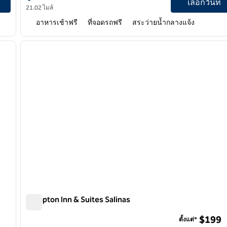
เลือกวันที่
21.02 ไมล์
อาหารเช้าฟรี
ที่จอดรถฟรี
สระว่ายน้ำกลางแจ้ง
/
12
1
ภาพถัดไป
ภาพก่อนหน้า
1 จาก 12
Hampton Inn & Suites Salinas
Hampton Inn & Suites Salinas
$199
ตั้งแต่*