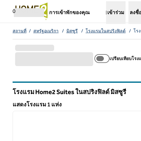
ข้ามไปที่เนื้อหา
เปิดแท็บใหม่
0
การเข้าพักของคุณ
เข้าร่วม
ลงชื่
สถานที่
/
สหรัฐอเมริกา
/
มิสซูรี
/
โรงแรมในสปริงฟิลด์
/
โรง
เปรียบเทียบโรง
โรงแรม Home2 Suites ในสปริงฟิลด์
มิสซูรี
มิสซูรี
แสดงโรงแรม 1 แห่ง
1
แสดงโรงแรม 1 แห่ง
ภาพก่อนหน้า
1 จาก 11