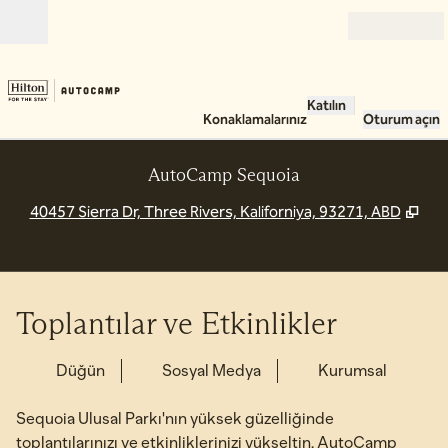
İçeriğe geçiş yap
Açık
Katılın
Konaklamalarınız
Oturum açın
AutoCamp Sequoia
,
Yen
40457 Sierra Dr, Three Rivers, Kaliforniya, 93271, ABD
Toplantılar ve Etkinlikler
Düğün
Sosyal Medya
Kurumsal
Sequoia Ulusal Parkı'nın yüksek güzelliğinde
toplantılarınızı ve etkinliklerinizi yükseltin. AutoCamp