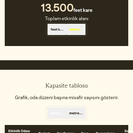
13.500
feet kare
Feet Kare
Toplam etkinlik alanı
feet kare
metrekare
1
/
8
önceki görsel
sonra
1 / 8
Kapasite tablosu
Grafik, oda düzeni başına misafir sayısını gösterir.
feet kare
metrekare
Etkinlik Odası
Sınıf