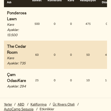
Banket
Konferans
Kare
Resepsiyon
Adı
Düzen
Ponderosa
Lawn
500
0
0
475
0
Kare
Ayaklar
:
13.500
The Cedar
Room
60
0
0
50
43
Kare
Ayaklar
:
735
Çam
OdasıKare
25
0
0
10
18
Ayaklar
:
294
Yerler
/
ABD
/
Kaliforniya
/
Üç Rivers Oteli
/
AutoCamp Sequoia
/
Etkinlikler