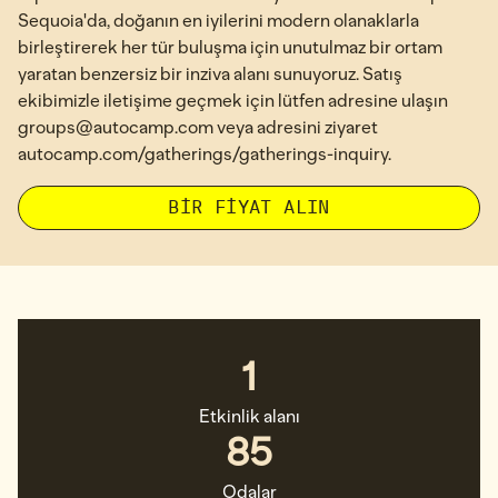
Sequoia'da, doğanın en iyilerini modern olanaklarla
birleştirerek her tür buluşma için unutulmaz bir ortam
yaratan benzersiz bir inziva alanı sunuyoruz. Satış
ekibimizle iletişime geçmek için lütfen adresine ulaşın
groups@autocamp.com veya adresini ziyaret
autocamp.com/gatherings/gatherings-inquiry.
,
YENI SEKME A
BIR FIYAT ALIN
1
Etkinlik alanı
85
Odalar