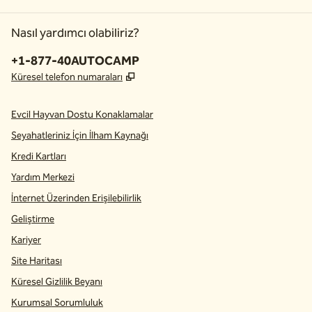
Nasıl yardımcı olabiliriz?
Telefon:
+1-877-40AUTOCAMP
,
Yeni sekme açar
Küresel telefon numaraları
Evcil Hayvan Dostu Konaklamalar
Seyahatleriniz İçin İlham Kaynağı
Kredi Kartları
Yardım Merkezi
İnternet Üzerinden Erişilebilirlik
Geliştirme
Kariyer
Site Haritası
Küresel Gizlilik Beyanı
Kurumsal Sorumluluk