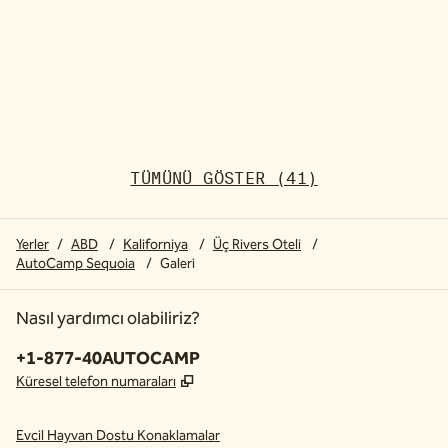
TÜMÜNÜ GÖSTER (41)
Yerler
/
ABD
/
Kaliforniya
/
Üç Rivers Oteli
/
AutoCamp Sequoia
/
Galeri
Nasıl yardımcı olabiliriz?
Telefon:
+1-877-40AUTOCAMP
,
Yeni sekme açar
Küresel telefon numaraları
Evcil Hayvan Dostu Konaklamalar