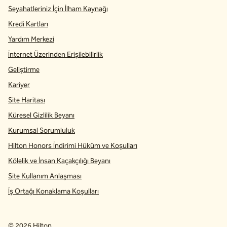
Seyahatleriniz İçin İlham Kaynağı
Kredi Kartları
Yardım Merkezi
İnternet Üzerinden Erişilebilirlik
Geliştirme
Kariyer
Site Haritası
Küresel Gizlilik Beyanı
Kurumsal Sorumluluk
Hilton Honors İndirimi Hüküm ve Koşulları
Kölelik ve İnsan Kaçakçılığı Beyanı
Site Kullanım Anlaşması
İş Ortağı Konaklama Koşulları
©
2026
Hilton