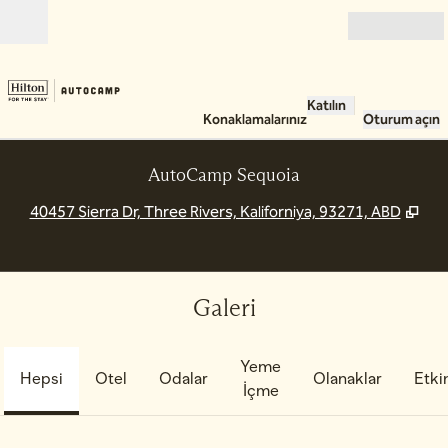
İçeriğe geçiş yap
Açık
Katılın
Konaklamalarınız
Oturum açın
AutoCamp Sequoia
,
Yen
40457 Sierra Dr, Three Rivers, Kaliforniya, 93271, ABD
Galeri
Yeme
Hepsi
Otel
Odalar
Olanaklar
Etkin
İçme