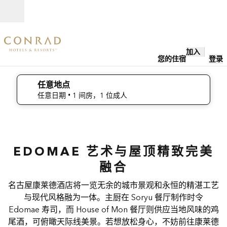
跳转至内容
打开
加入
您的住宿
登录
任意地点
编辑搜索详情 , 任意日期, 1 间房，1 位成人
任意日期
• 1 间房，1 位成人
1
/
2
上一张图片
下一张
1/2
名古
EDOMAE 艺术与屋顶精致完美
屋康
莱德
融合
酒店
名古屋康莱德酒店将一览无余的城市景观和永恒的精湛工艺
与现代风格融为一体。主厨在 Soryu 餐厅制作时令
Edomae 寿司，而 House of Mon 餐厅则供应当地风味的鸡
尾酒，可俯瞰天际线美景。若想放松身心，不妨前往康莱德