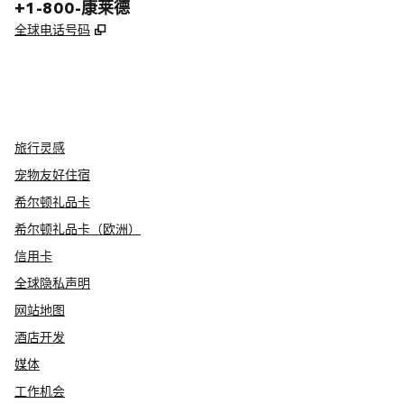
电话:
+1-800-康莱德
,
打开新选项卡
全球电话号码
x
facebook
instagram
youtube
，
打开新选项卡
，
打开新选项卡
，
打开新选项卡
,
打开新标签
旅行灵感
宠物友好住宿
希尔顿礼品卡
希尔顿礼品卡（欧洲）
信用卡
全球隐私声明
网站地图
酒店开发
媒体
工作机会