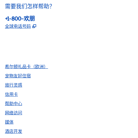
需要我们怎样帮助？
电话:
+1-800-欢朋
,
打开新选项卡
全球电话号码
facebook
x
instagram
，
打开新选项卡
，
打开新选项卡
，
打开新选项卡
希尔顿礼品卡（欧洲）
宠物友好住宿
旅行灵感
信用卡
帮助中心
网络访问
媒体
酒店开发