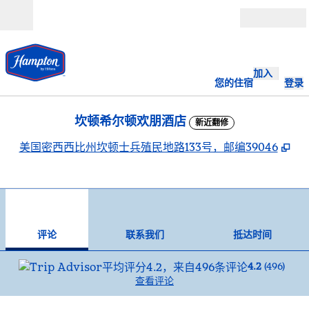
跳转至内容
打开
加入
您的住宿
登录
坎顿希尔顿欢朋酒店
新近翻修
,
打
美国密西西比州坎顿士兵殖民地路133号，邮编39046
1
/
12
上一张图片
下一
1/12
联系我们
评论
联系我们
抵达时间
4.2
(
496
)
查看评论