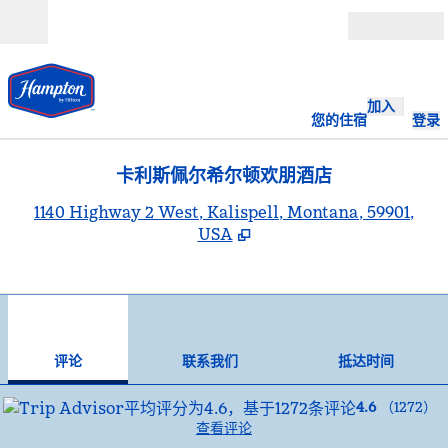
跳转至内容
打开
加入
您的住宿
登录
卡利斯佩尔希尔顿欢朋酒店
,
1140 Highway 2 West, Kalispell, Montana, 59901,
USA
1
/
12
上一张图片
下一
1/12
联系我们
评论
联系我们
抵达时间
4.6
（
1272
）
查看评论