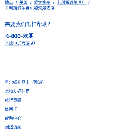
地点
/
美国
/
蒙大拿州
/
卡利斯佩尔酒店
/
卡利斯佩尔希尔顿欢朋酒店
需要我们怎样帮助？
电话:
+1-800-欢朋
,
打开新选项卡
全球电话号码
facebook
x
instagram
，
打开新选项卡
，
打开新选项卡
，
打开新选项卡
希尔顿礼品卡（欧洲）
宠物友好住宿
旅行灵感
信用卡
帮助中心
网络访问