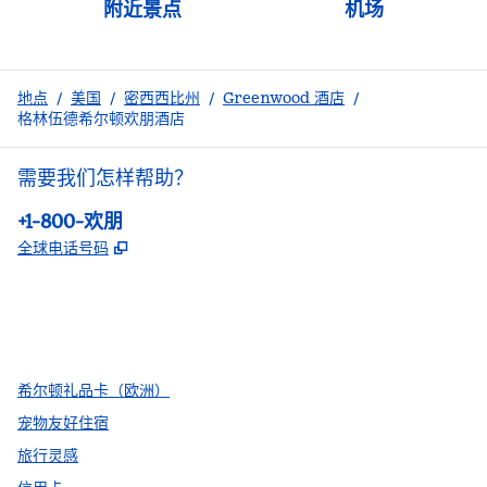
附近景点
机场
地点
/
美国
/
密西西比州
/
Greenwood 酒店
/
格林伍德希尔顿欢朋酒店
需要我们怎样帮助？
电话:
+1-800-欢朋
,
打开新选项卡
全球电话号码
facebook
x
instagram
，
打开新选项卡
，
打开新选项卡
，
打开新选项卡
希尔顿礼品卡（欧洲）
宠物友好住宿
旅行灵感