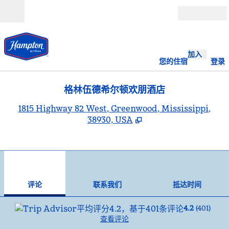
跳转至内容
打开
加入
您的住宿
登录
格林伍德希尔顿欢朋酒店
,
1815 Highway 82 West, Greenwood, Mississippi,
38930, USA
1
/
6
上一张图片
下一
1/6
联系我们
评论
联系我们
抵达时间
4.2
(
401
)
查看评论