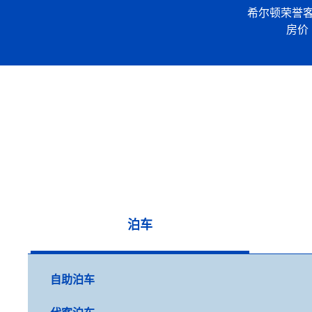
希尔顿荣誉
房价
泊车
自助泊车