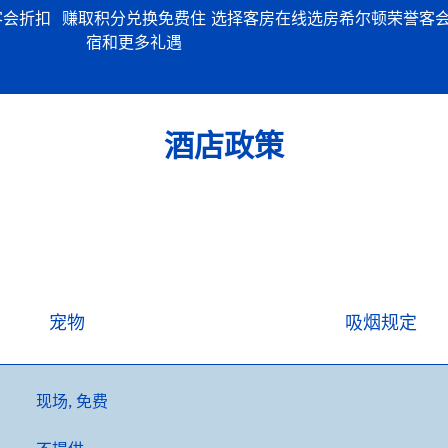
客会折扣
赚取积分兑换免费住
选择客房
在线选房
希尔顿荣誉客
宿和更多礼遇
酒店政策
宠物
吸烟规定
现场
,
免费