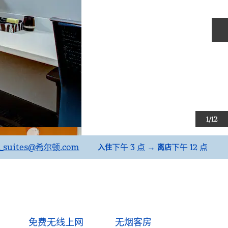
1
/
12
suites
@希尔顿.com
下午 3 点
→
下午 12 点
入住
离店
免费无线上网
无烟客房