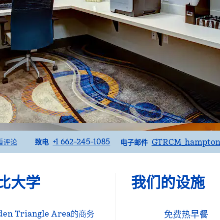
电话
邮箱
+1 662-245-1085
GTRCM_hampton_
看评论
致电
电子邮件
比大学
我们的设施
 Triangle Area的商务
免费热早餐