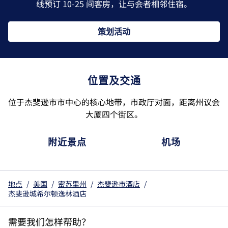
线预订 10-25 间客房，让与会者相邻住宿。
策划活动
位置及交通
位于杰斐逊市市中心的核心地带，市政厅对面，距离州议会
大厦四个街区。
附近景点
机场
地点
/
美国
/
密苏里州
/
杰斐逊市酒店
/
杰斐逊城希尔顿逸林酒店
需要我们怎样帮助？