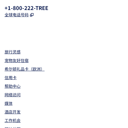
电话:
+1-800-222-TREE
,
打开新选项卡
全球电话号码
x
facebook
instagram
，
打开新选项卡
，
打开新选项卡
，
打开新选项卡
旅行灵感
宠物友好住宿
希尔顿礼品卡（欧洲）
信用卡
帮助中心
网络访问
媒体
酒店开发
工作机会