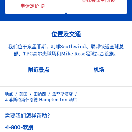
查找会议空间
申请定价
位置及交通
我们位于东孟菲斯，毗邻Southwind、联邦快递全球总
部、TPC高尔夫球场和Mike Rose足球综合设施。
附近景点
机场
地点
/
美国
/
田纳西
/
孟菲斯酒店
/
孟菲斯绍斯怀恩德 Hampton Inn 酒店
需要我们怎样帮助？
电话:
+1-800-欢朋