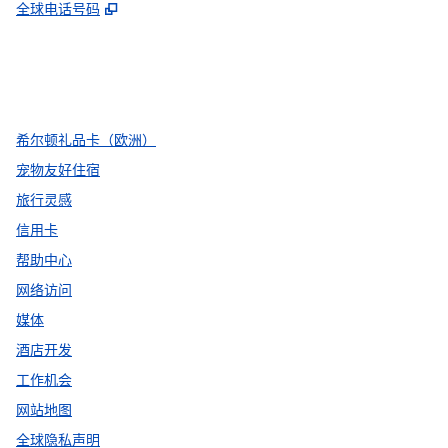
,
打开新选项卡
全球电话号码
facebook
x
instagram
，
打开新选项卡
，
打开新选项卡
，
打开新选项卡
希尔顿礼品卡（欧洲）
宠物友好住宿
旅行灵感
信用卡
帮助中心
网络访问
媒体
酒店开发
工作机会
网站地图
全球隐私声明