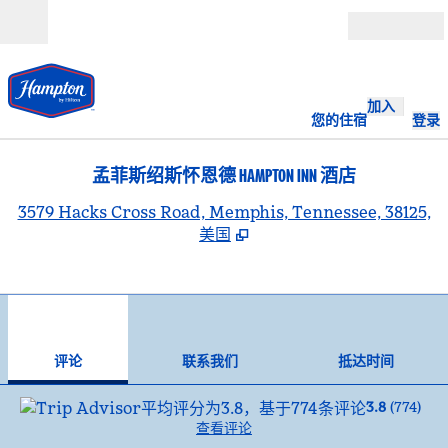
跳转至内容
打开
加入
您的住宿
登录
孟菲斯绍斯怀恩德 HAMPTON INN 酒店
,
3579 Hacks Cross Road, Memphis, Tennessee, 38125,
美国
1
/
12
上一张图片
下一
1/12
联系我们
评论
联系我们
抵达时间
3.8
(
774
)
查看评论