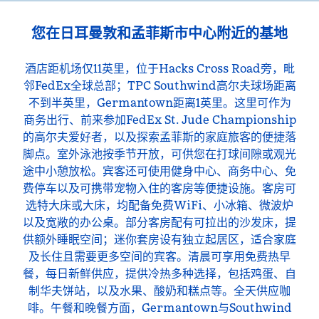
您在日耳曼敦和孟菲斯市中心附近的基地
酒店距机场仅11英里，位于Hacks Cross Road旁，毗
邻FedEx全球总部；TPC Southwind高尔夫球场距离
不到半英里，Germantown距离1英里。这里可作为
商务出行、前来参加FedEx St. Jude Championship
的高尔夫爱好者，以及探索孟菲斯的家庭旅客的便捷落
脚点。室外泳池按季节开放，可供您在打球间隙或观光
途中小憩放松。宾客还可使用健身中心、商务中心、免
费停车以及可携带宠物入住的客房等便捷设施。客房可
选特大床或大床，均配备免费WiFi、小冰箱、微波炉
以及宽敞的办公桌。部分客房配有可拉出的沙发床，提
供额外睡眠空间；迷你套房设有独立起居区，适合家庭
及长住且需要更多空间的宾客。清晨可享用免费热早
餐，每日新鲜供应，提供冷热多种选择，包括鸡蛋、自
制华夫饼站，以及水果、酸奶和糕点等。全天供应咖
啡。午餐和晚餐方面，Germantown与Southwind