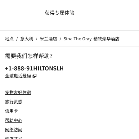
获得专属体验
地点
/
意大利
/
米兰酒店
/
Sina The Gray, 精致豪华酒店
需要我们怎样帮助？
电话:
+1-888-91HILTONSLH
,
打开新选项卡
全球电话号码
宠物友好住宿
旅行灵感
信用卡
帮助中心
网络访问
酒店开发