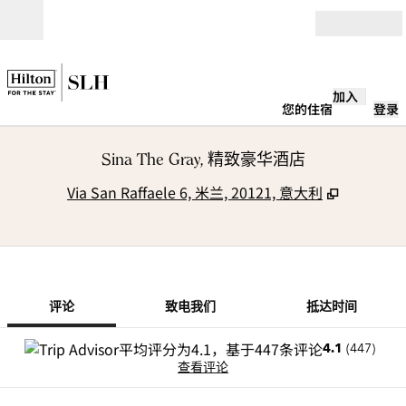
跳转至内容
打开
加入
您的住宿
登录
Sina The Gray, 精致豪华酒店
,
打开新选
Via San Raffaele 6, 米兰, 20121, 意大利
1/10
1
/
10
上一张图片
下一张图片
致电我们
评论
致电我们
抵达时间
4.1
(
447
)
查看评论