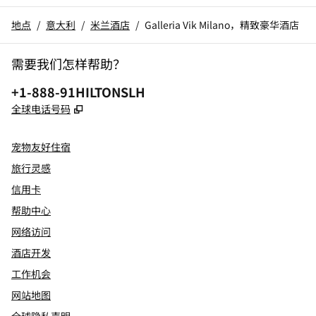
地点
/
意大利
/
米兰酒店
/
Galleria Vik Milano，精致豪华酒店
需要我们怎样帮助？
电话:
+1-888-91HILTONSLH
,
打开新选项卡
全球电话号码
宠物友好住宿
旅行灵感
信用卡
帮助中心
网络访问
酒店开发
工作机会
网站地图