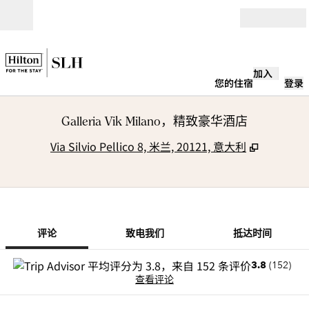
跳转至内容
打开
加入
您的住宿
登录
Galleria Vik Milano，精致豪华酒店
,
打开新选
Via Silvio Pellico 8, 米兰, 20121, 意大利
1/11
1
/
11
上一张图片
下一张图片
致电我们
评论
致电我们
抵达时间
3.8
(
152
)
查看评论