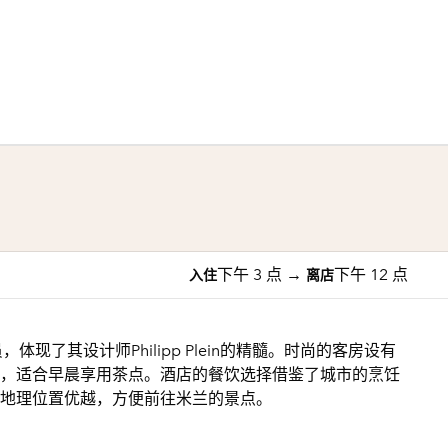
1/10
1
/
10
上一张图片
下一张图片
下午 3 点
→
下午 12 点
入住
离店
，体现了其设计师Philipp Plein的精髓。时尚的客房设有
，适合早晨享用茶点。酒店的餐饮选择借鉴了城市的烹饪
地理位置优越，方便前往米兰的景点。