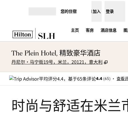
跳转至内容
您的住宿
加入
登录
打开菜单
主页
客房
酒店信息
图
The Plein Hotel, 精致豪华酒店
,
打开新选
丹尼尔·马宁街19号，米兰，20121，意大利
•
4.4
(
65
)
查看
时尚与舒适在米兰