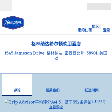
跳转至内容
打开
加入
您的住宿
登录
格林纳达希尔顿欢朋酒店
,
1545 Jameson Drive, 格林纳达, 密西西比州, 38901, 美国
1
/
12
上一张图片
下一
1/12
联系我们
评论
联系我们
抵达时间
4.3
(
552
)
查看评论