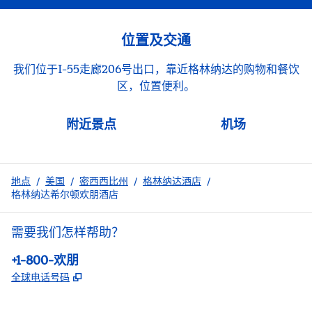
位置及交通
我们位于I-55走廊206号出口，靠近格林纳达的购物和餐饮
区，位置便利。
附近景点
机场
地点
/
美国
/
密西西比州
/
格林纳达酒店
/
格林纳达希尔顿欢朋酒店
需要我们怎样帮助？
电话:
+1-800-欢朋
,
打开新选项卡
全球电话号码