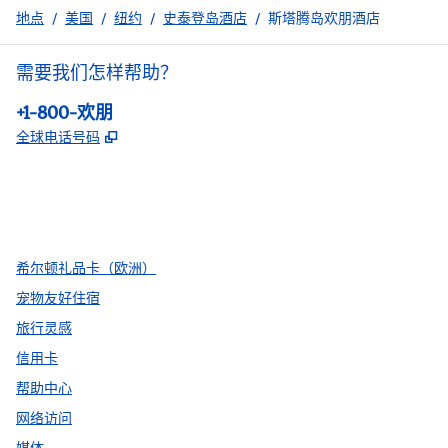
地点
/
美国
/
纽约
/
史泰登岛酒店
/
斯塔腾岛欢朋酒店
需要我们怎样帮助？
电话:
+1-800-欢朋
,
打开新选项卡
全球电话号码
facebook
x
instagram
，
打开新选项卡
，
打开新选项卡
，
打开新选项卡
希尔顿礼品卡（欧洲）
宠物友好住宿
旅行灵感
信用卡
帮助中心
网络访问