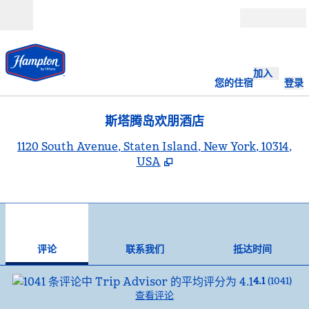
跳转至内容
打开
加入
您的住宿
登录
斯塔腾岛欢朋酒店
,
1120 South Avenue, Staten Island, New York, 10314,
USA
1
/
12
上一张图片
下一
1/12
联系我们
评论
联系我们
抵达时间
4.1
(
1041
)
查看评论