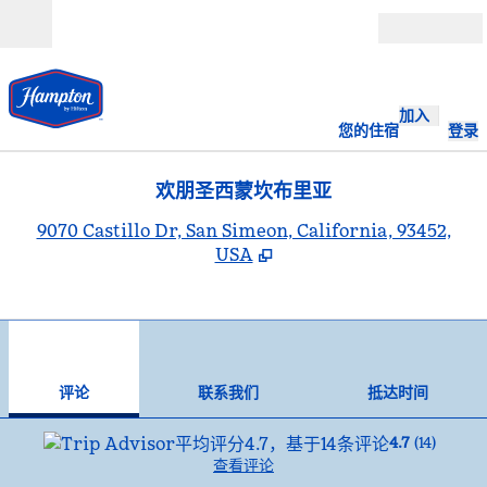
跳转至内容
打开
加入
您的住宿
登录
欢朋圣西蒙坎布里亚
,
9070 Castillo Dr, San Simeon, California, 93452,
USA
1
/
12
上一张图片
下一
1/12
联系我们
评论
联系我们
抵达时间
4.7
(
14
)
查看评论