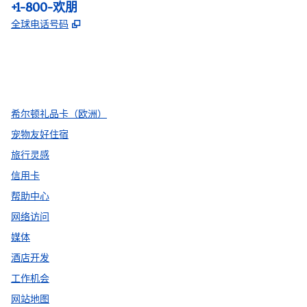
电话:
+1-800-欢朋
,
打开新选项卡
全球电话号码
facebook
x
instagram
，
打开新选项卡
，
打开新选项卡
，
打开新选项卡
希尔顿礼品卡（欧洲）
宠物友好住宿
旅行灵感
信用卡
帮助中心
网络访问
媒体
酒店开发
工作机会
网站地图