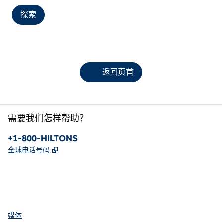
探索
返回页首
需要我们怎样帮助？
电话：
+1-800-HILTONS
,
打开新选项卡
全球电话号码
facebook
x
instagram
，
打开新选项卡
，
打开新选项卡
，
打开新选项卡
媒体