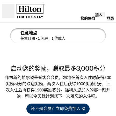
跳转至内容
加入
打开
您的住宿
登录
任意地点
编辑搜索详情 , 任意日期, 1 间房，1 位成人
任意日期
• 1 间房，1 位成人
Shore
启动您的奖励，赚取最多3,000积分
House at
The Del,
作为新的希尔顿荣誉客会会员，您将在首次入住时获得500
希尔顿格
芮精选
奖励积分的欢迎奖励，两次入住后获得1000奖励积分，三
次入住后再获得1500奖励积分。福利从您加入的那一刻开
始，所以今天就计划您下一次难忘的入住吧。
,
打开新选项卡
还不是会员？立即免费加入