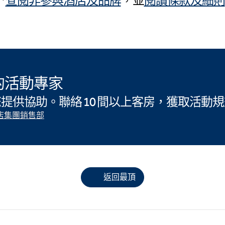
*
查閱非參與酒店及品牌
，並
閱讀條款及細則
的活動專家
提供協助。聯絡 10 間以上客房，獲取活動
店集團銷售部
返回最頂