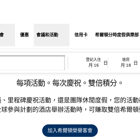
,
打開新分頁
會
優惠
會議和活動
信用卡
希爾頓分時度假俱樂部
爾頓榮譽客會活動嘉賞
登記入住
退房
日
日
月 16
月 18
每項活動。每次慶祝。雙倍積分。
議、里程碑慶祝活動，還是團隊休閒度假，您的活動
全球參與計劃的酒店舉辦活動時，可賺取雙倍希爾頓
加入希爾頓榮譽客會