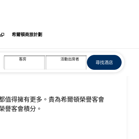
希爾頓商旅計劃
計劃
客房
活動出席者
尋找酒店
開啟新分頁
尋找酒店
都值得擁有更多。貴為希爾頓榮譽客會
榮譽客會積分。