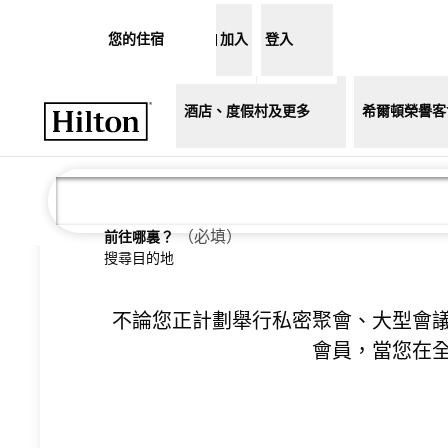
跳至內容
您的住宿
加入
登入
開啟選單
酒店、度假村及更多
希爾頓榮譽客
希
（
必填
）
前往哪裏？
搜尋目的地
不論您正計劃舉行私密聚會、大型會
會員，當您在