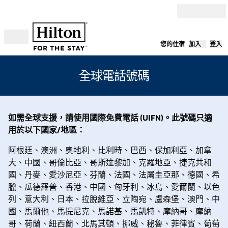
跳至內容
您的住宿
加入
登入
開啟選單
全球電話號碼
如需全球支援，請使用國際免費電話 (UIFN)。此號碼只適
用於以下國家/地區：
阿根廷、澳洲、奧地利、比利時、巴西、保加利亞、加拿
大、中國、哥倫比亞、哥斯達黎加、克羅地亞、捷克共和
國、丹麥、愛沙尼亞、芬蘭、法國、法屬圭亞那、德國、希
臘、瓜德羅普、香港、中國、匈牙利、冰島、愛爾蘭、以色
列、意大利、日本、拉脫維亞、立陶宛、盧森堡、澳門、中
國、馬爾他、馬提尼克、馬諾基、馬凱特、摩納哥、摩納
哥、荷蘭、紐西蘭、北馬其頓、挪威、秘魯、菲律賓、葡萄