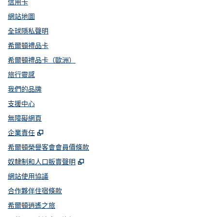
信用卡
網站地圖
全球隱私聲明
希爾頓禮品卡
希爾頓禮品卡（歐洲）
旅行靈感
我們的品牌
支援中心
無障礙網頁
,
打開新分頁
企業責任
希爾頓榮譽客會會員價條款
,
打開新分頁
奴隸制和人口販賣聲明
網站使用協議
合作夥伴住宿條款
希爾頓逍遙之旅