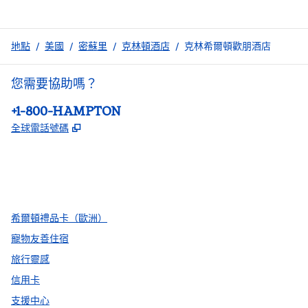
地點
/
美國
/
密蘇里
/
克林頓酒店
/
克林希爾頓歡朋酒店
您需要協助嗎？
電話：
+1-800-HAMPTON
,
打開新分頁
全球電話號碼
facebook
x
instagram
，
打開新分頁
，
打開新分頁
，
打開新分頁
希爾頓禮品卡（歐洲）
寵物友善住宿
旅行靈感
信用卡
支援中心