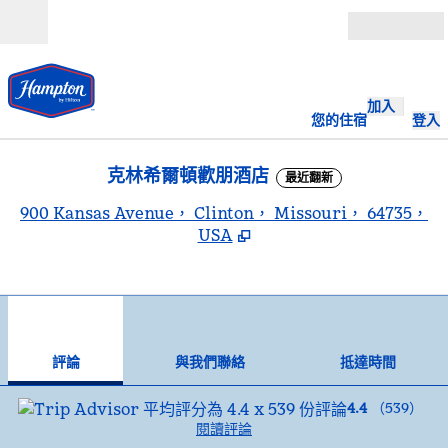
跳至內容
開啟
加入
您的住宿
登入
克林希爾頓歡朋酒店
最近翻新
,
900 Kansas Avenue， Clinton， Missouri， 64735，
USA
1
/
12
上一張圖片
下一
第 1 頁，共 12 頁
與我們聯絡
評論
與我們聯絡
抵達時間
4.4
（
539
）
閱讀評論