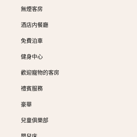
無煙客房
酒店内餐廳
免費泊車
健身中心
歡迎寵物的客房
禮賓服務
豪華
兒童俱樂部
嬰兒床