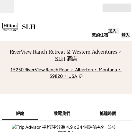
跳至內容
開啟
加入
您的住宿
登入
RiverView Ranch Retreat & Western Adventures，
SLH 酒店
,
15250 RiverView Ranch Road， Alberton， Montana，
59820， USA
第 1 頁，共
1
/
5
上一張圖片
下一張圖片
致電我們
評論
致電我們
抵達時間
4.9
（
24
）