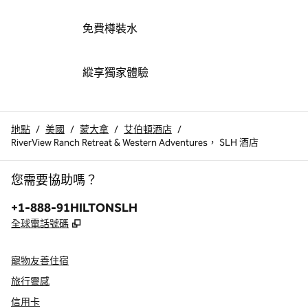
免費樽裝水
縱享獨家體驗
地點
/
美國
/
蒙大拿
/
艾伯頓酒店
/
RiverView Ranch Retreat & Western Adventures， SLH 酒店
您需要協助嗎？
電話：
+1-888-91HILTONSLH
,
打開新分頁
全球電話號碼
寵物友善住宿
旅行靈感
信用卡