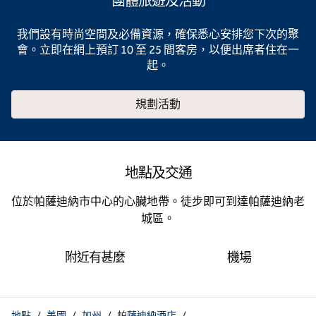
團體旅遊及活動
我們設有時尚空間及必備資源，確保悉心安排您下次的聚
會。立即在網上預訂 10 至 25 間客房，以便出席者住在一
起。
規劃活動
地點及交通
位於帕薩迪納市中心的心臟地帶。徒步即可到達帕薩迪納老
城區。
附近有甚麼
機場
地點
/
美國
/
加州
/
帕薩迪納酒店
/