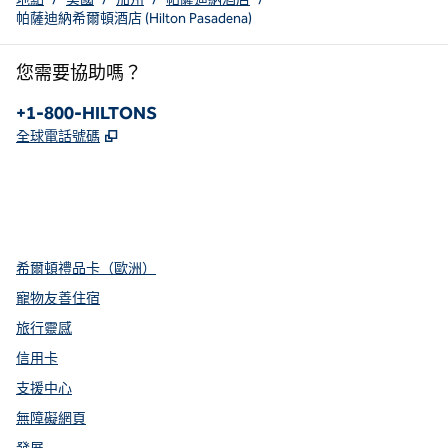
帕薩迪納希爾頓酒店 (Hilton Pasadena)
您需要協助嗎？
電話：
+1-800-HILTONS
,
打開新分頁
全球電話號碼
x
facebook
instagram
youtube
pinterest
，
打開新分頁
，
打開新分頁
，
打開新分頁
，
打開新分頁
，
打開新分頁
希爾頓禮品卡（歐洲）
寵物友善住宿
旅行靈感
信用卡
支援中心
無障礙網頁