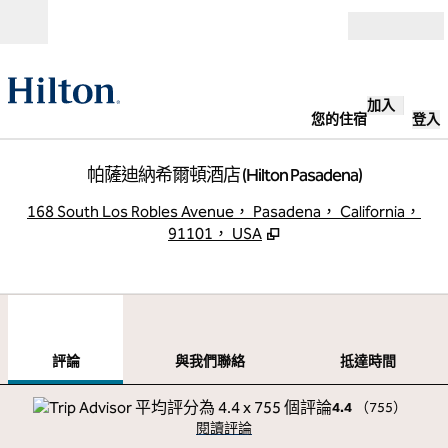
跳至內容
開啟
加入
您的住宿
登入
帕薩迪納希爾頓酒店 (Hilton Pasadena)
,
168 South Los Robles Avenue， Pasadena， California，
91101， USA
1
/
12
上一張圖片
下一
第 1 頁，共 12 頁
與我們聯絡
評論
與我們聯絡
抵達時間
4.4
（
755
）
閱讀評論