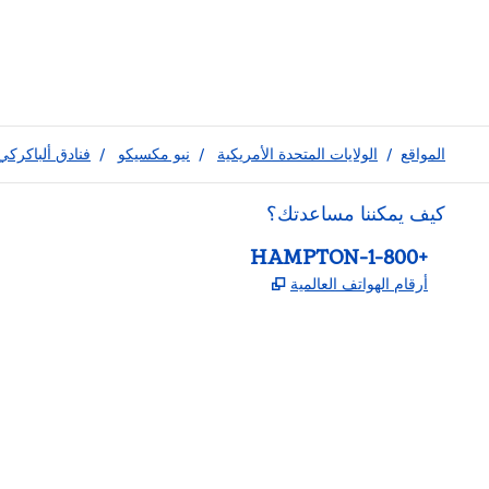
المواقع
/
الولايات المتحدة الأمريكية
/
نيو مكسيكو
/
فنادق ألباكركي
كيف يمكننا مساعدتك؟
الهاتف:
+1-800-HAMPTON
,
يفتح علامة تبويب جديدة
أرقام الهواتف العالمية
Instagram
Facebook
X
،
،
،
يفتح علامة تبويب جديدة
يفتح علامة تبويب جديدة
يفتح علامة تبويب جديدة