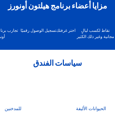
مزايا أعضاء برنامج هيلتون أونورز
نقاط لكسب ليالٍ
اختر غرفتك
تسجيل الوصول رقميًا
تجارب برنا
مجانية وغير ذلك الكثير
أون
سياسات الفندق
الحيوانات الأليفة
للمدخنين