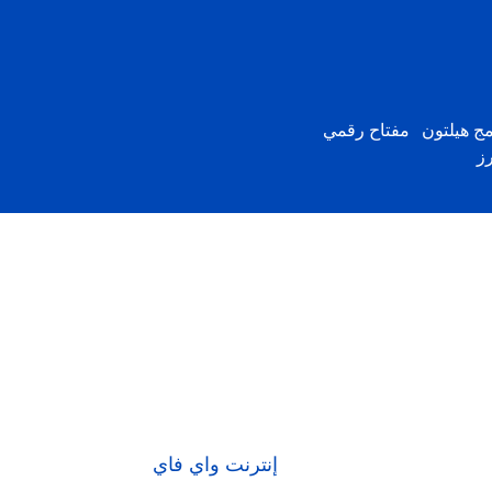
مج هيلتون
مفتاح رقمي
رز
إنترنت واي فاي