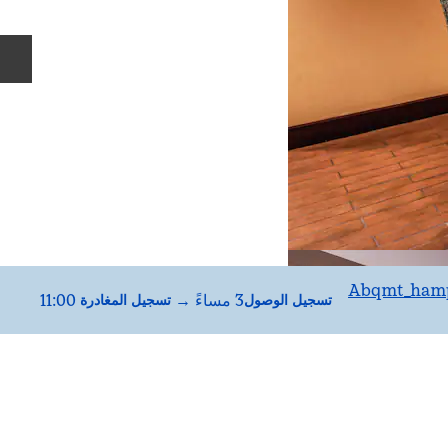
ال
Abqmt_hamp
3 مساءً
→
11:00
تسجيل الوصول
تسجيل المغادرة