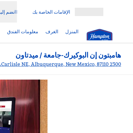
خطى إلى المحتوى
الإقامات الخاصة بك
انضم إلين
افتح القائمة
المنزل
الغرف
معلومات الفندق
هامبتون إن البوكيرك-جامعة / ميدتاون
2300 Carlisle NE, Albuquerque, New Mexico, 87110، الولايات المتحدة الأمريكية