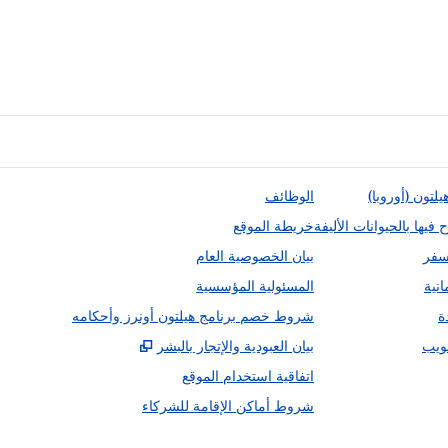
يلتون (أوروبا)
الوظائف
يها بالحيوانات الأليفة
خريطة الموقع
سفر
بيان الخصوصية العام
انية
المسئولية المؤسسية
ة
شروط خصم برنامج هيلتون أونرز وأحكامه
,
يفتح علامة تبويب جدي
ويب
بيان العبودية والإتجار بالبشر
اتفاقية استخدام الموقع
شروط أماكن الإقامة للشركاء