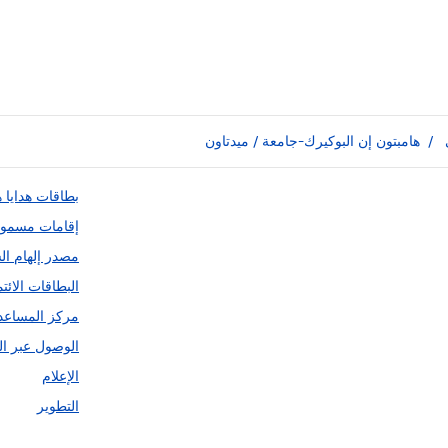
/
هامبتون إن البوكيرك-جامعة / ميدتاون
بطاقات هدايا ه
إقامات مسموح ف
مصدر إلهام ال
البطاقات الائتم
مركز المساعد
الوصول عبر ال
الإعلام
التطوير