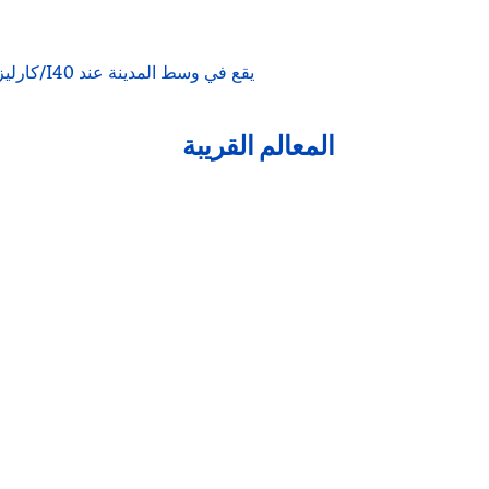
يقع في وسط المدينة عند I40/كارليزل. وصول سهل إلى كيرتلاند، أو أبتاون، أو داون تاون، أو نورث بيزنس ديستريكت، أو ريو رانشو. مريح للغاية.
المعالم القريبة