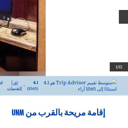
الشريحة التالية
1
/
12
ات
4.1
ات
اقرأ
•
التقييمات
)
1065
(
إقامة مريحة بالقرب من UNM