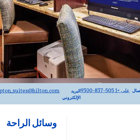
صل
Email
على +1 505-837-9300
ton_suites
@hilton.com
صال
البريد
الإلكتروني
وسائل الراحة