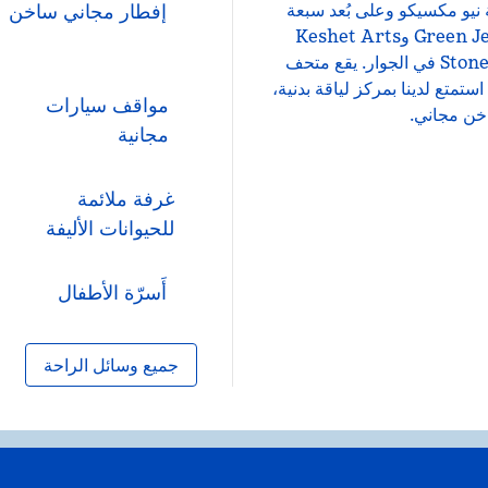
I، على ميلاً من جامعة نيو مكسيكو وعلى بُعد سبعة
إفطار مجاني ساخن
ميلاً من قاعدة كيرتلاند الجوية. تقع قاعة Green Jeans Food Hall وKeshet Arts
في الجوار، وتقع صالة الألعاب الرياضية Stone Age Climbing في الجوار. يقع متحف
ستمتع لدينا بمركز لياقة بدنية،
مواقف سيارات
خن مجاني.
مجانية
غرفة ملائمة
للحيوانات الأليفة
أَسرّة الأطفال
جميع وسائل الراحة