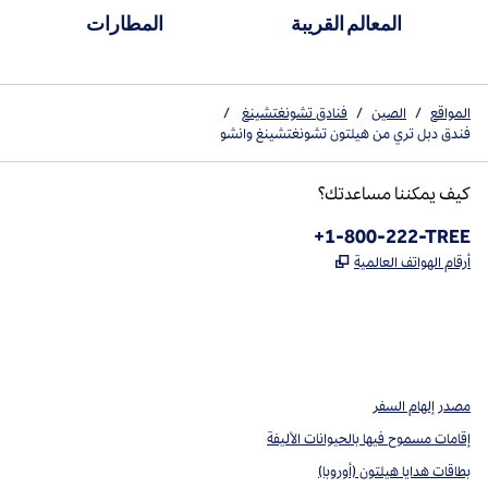
المعالم القريبة
المطارات
المواقع
/
الصين
/
فنادق تشونغتشينغ
/
فندق دبل تري من هيلتون تشونغتشينغ وانشو
كيف يمكننا مساعدتك؟
الهاتف:
+1-800-222-TREE
,
يفتح علامة تبويب جديدة
أرقام الهواتف العالمية
Instagram
Facebook
X
،
،
،
يفتح علامة تبويب جديدة
يفتح علامة تبويب جديدة
يفتح علامة تبويب جديدة
مصدر إلهام السفر
إقامات مسموح فيها بالحيوانات الأليفة
بطاقات هدايا هيلتون (أوروبا)