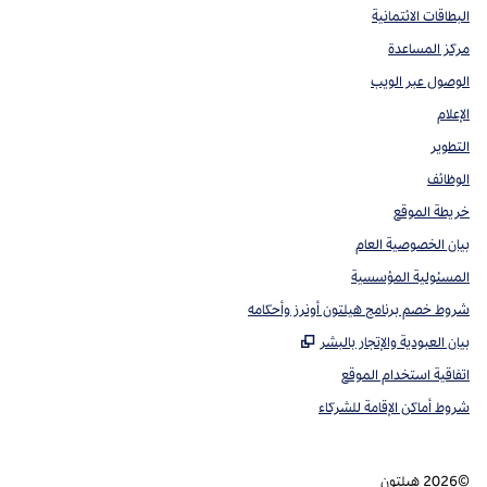
البطاقات الائتمانية
مركز المساعدة
الوصول عبر الويب
الإعلام
التطوير
الوظائف
خريطة الموقع
بيان الخصوصية العام
المسئولية المؤسسية
شروط خصم برنامج هيلتون أونرز وأحكامه
,
يفتح علامة تبويب جديدة
بيان العبودية والإتجار بالبشر
اتفاقية استخدام الموقع
شروط أماكن الإقامة للشركاء
©
2026
هيلتون