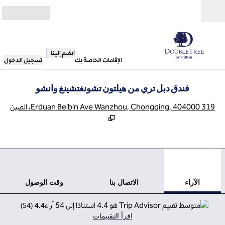
خطى إلى المحتوى
مفتوح
انضم إلينا
الإقامات الخاصة بك
تسجيل الدخول
فندق دبل تري من هيلتون تشونغتشينغ وانشو
,
يف
319 Erduan Beibin Ave Wanzhou, Chongqing, 404000، الصين
12
/
1
الصورة السابقة
الصورة 
 من 12
الاتصال بنا
الآراء
الاتصال بنا
وقت الوصول
)
54
(
4.4
اقرأ التقييمات