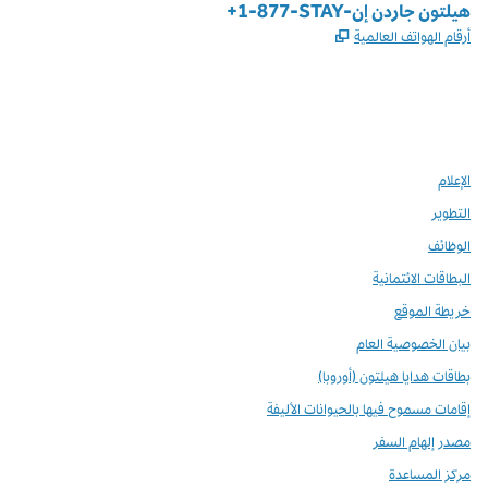
الهاتف:
+1-877-STAY-هيلتون جاردن إن
,
يفتح علامة تبويب جديدة
أرقام الهواتف العالمية
Instagram
Facebook
X
،
،
،
يفتح علامة تبويب جديدة
يفتح علامة تبويب جديدة
يفتح علامة تبويب جديدة
الإعلام
التطوير
الوظائف
البطاقات الائتمانية
خريطة الموقع
بيان الخصوصية العام
بطاقات هدايا هيلتون (أوروبا)
إقامات مسموح فيها بالحيوانات الأليفة
مصدر إلهام السفر
مركز المساعدة