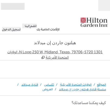
خطى إلى المحتوى
مفتوح
انضم إلينا
الإقامات الخاصة بك
تسجيل الدخول
هيلتون جاردن إن ميدلاند
,
يف
1301 N Loop 250 W, Midland, Texas, 79706-5720، الولايات
المتحدة الأمريكية
المواقع
/
الولايات المتحدة الأمريكية
/
تكساس
/
فنادق ميدلاند
/
سلسلة فنادق هيلتون جاردن إن ميدلاند
/
العروض
كيف يمكننا مساعدتك؟