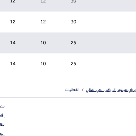
12
12
30
12
12
30
14
10
25
14
10
25
 باي هيلتون الرياض الحي المالي
/
الفعاليات
مصد
إقا
بطا
البط