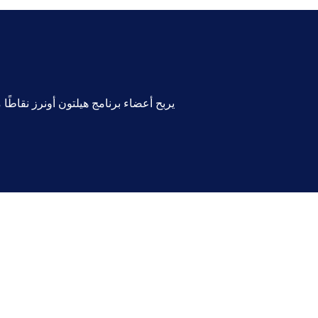
يربح أعضاء برنامج هيلتون أونرز نقاطً