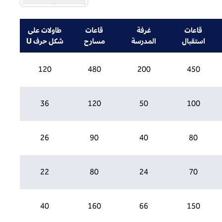
قاعات
غرفة
قاعات
طاولات على
استقبال
المدرسة
مسارح
شكل حرف U
120
480
200
450
36
120
50
100
26
90
40
80
22
80
24
70
40
160
66
150