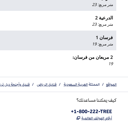
متر مربع
:
23
الدرعية 2
متر مربع
:
23
فرسان 1
متر مربع
:
19
2 مربعان من فرسان
:
19
المواقع
/
المملكة
العربية السعودية
/
فنادق الرياض
/
فندق وأجنحة دبل ترى
كيف يمكننا مساعدتك؟
الهاتف:
+1-800-222-TREE
,
يفتح علامة تبويب جديدة
أرقام الهواتف العالمية