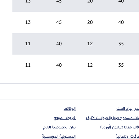
13
45
20
40
13
45
20
40
11
40
12
35
11
40
12
35
ر إلهام السفر
الوظائف
مات مسموح فيها بالحيوانات الأليفة
خريطة الموقع
قات هدايا هيلتون (أوروبا)
بيان الخصوصية العام
اقات الائتمانية
المسئولية المؤسسية