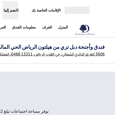
خطى إلى المحتوى
الإقامات الخاصة بك
انضم إلينا
افتح القائمة
المنزل
الغرف
معلومات الفندق
الع
فندق وأجنحة دبل تري من هيلتون الرياض الحي المال
3606 الطريق الدائري الشمالي، حي الغدير، الرياض، 13311 6488، المملكة العربية السعودية
الصورة السابقة
1 من 3