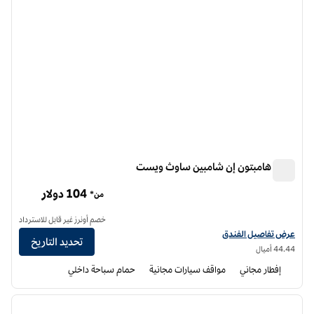
فندق هامبتون إن شامبين ساوث ويست
فندق هامبتون إن شامبين ساوث ويست
104 دولار
من*
خصم أونرز غير قابل للاسترداد
عرض تفاصيل الفندق لفندق هامبتون إن تشامبيجن ساوث ويست
عرض تفاصيل الفندق
تحديد التاريخ
44.44 أميال
إفطار مجاني
مواقف سيارات مجانية
حمام سباحة داخلي
12
/
1
الصورة السابقة
الصورة الت
1 من 12