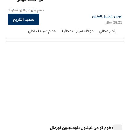
خصم أونرز غير قابل للاسترداد
عرض تفاصيل الفندق لفندق أجنحة هامبتون إن بلومنغتون نوورمال
عرض تفاصيل الفندق
تحديد التاريخ
28.21 أميال
إفطار مجاني
مواقف سيارات مجانية
حمام سباحة داخلي
3
/
1
الصورة السابقة
الصورة الت
1 من 3
أجنحة هوم تو من هيلتون بلومنجتون نورمال