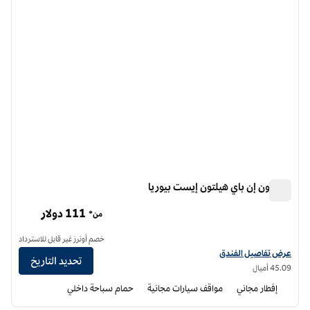
هامبتون إن باي هيلتون إيست بيوريا
هامبتون إن باي هيلتون إيست بيوريا
111 دولار
من*
خصم أونرز غير قابل للاسترداد
عرض تفاصيل الفندق لفندق هامبتون إن باي هيلتون إيست بيوريا
عرض تفاصيل الفندق
تحديد التاريخ
45.09 أميال
إفطار مجاني
مواقف سيارات مجانية
حمام سباحة داخلي
12
/
1