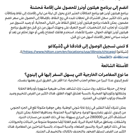
انضم إلى برنامج هيلتون أونرز للحصول على إقامة مُحسّنة
برنامج هيلتون أونرز هو برنامج المكافآت المثير الذي يحول كل ليلة من ليالي إقامتك إلى نقاط ومكافآت
وغير ذلك الكثير. سجّل الاشتراك في لحظات للبدء في ربح النقاط، بالإضافة إلى الحصول على سعر خصم
مضمون. يمكن لأعضاء برنامج هيلتون أونرز إنفاق النقاط على الليالي المجانية، أو رصيد التسوق عبر
الإنترنت، أو تجارب كبار الشخصيات. أصبح التعرف على وجهتك أسهل من ذي قبل مع تطبيق برنامج
هيلتون أونرز للهاتف الجوال، حصريًا للأعضاء. استخدم هاتفك كمفتاح رقمي أو جهاز تحكم عن بُعد أو
مرشد سياحي لجعل إقامتك أسهل من ذي قبل.
لا تنسَ تسجيل الوصول إلى فنادقنا في [شيكاغو
[شيكاغو] (
https://www.hilton.com/en/locations/usa/illinois/chicago/
))،
سبرينغفيلد
،
وإيفانستون
!
الأسئلة الشائعة
ما نوع المغامرات الخارجية التي يسهل السفر إليها في إلينوي؟
تضم إلينوي عددًا كبيرًا من معالم الجذب الخارجية، لذا اقفز على الطريق لترى بعضها بنفسك.
توجه إلى حديقة ستارفيد روك ستيت بارك لتشاهد عجائب طبيعية مشهورة بأوديةها الخلابة
وشلالاتها وتكويناتها الصخرية. بالنسبة لعشاق الهواء الطلق، هناك الكثير من الفرص للتخييم وصيد
الأسماك وركوب القوارب في المتنزه.
يمكن للنزلاء أيضًا التفكير في زيارة غابة شوني الوطنية، وهي جوهرة مكنونة تقع في الجزء الجنوبي
من إلينوي. تشتهر بتضاريسها الوعرة، وحياتها البرية المتنوعة، ومناظرها الخلابة. يمكن للزوار
استكشاف أكثر من 280​000 من البراري بسهولة، بما في ذلك العديد من مسارات التنزه،
والشلالات، ومناطق مراقبة الحياة البرية. تضم الغابة أيضًا مجموعة متنوعة من النباتات والحيوانات،
بما في ذلك الزهور البرية، والنسور الصلعاء، والدببة السوداء. بالنسبة للباحثين عن المغامرة، هناك
الكثير من الفرص لتسلق الصخور، والتجديف بالكاياك، والتخييم في المتنزه.