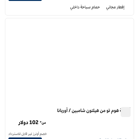
إفطار مجاني
حمام سباحة داخلي
12
/
1
الصورة السابقة
الصورة الت
1 من 12
أجنحة هوم تو من هيلتون شامبين / أوربانا
أجنحة هوم تو من هيلتون شامبين / أوربانا
102 دولار
من*
خصم أونرز غير قابل للاسترداد