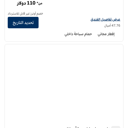
110 دولار
من*
خصم أونرز غير قابل للاسترداد
عرض تفاصيل فندق أجنحة هوم وود من هيلتون تشامبيجن، أوربانا
عرض تفاصيل الفندق
تحديد التاريخ
47.76 أميال
إفطار مجاني
حمام سباحة داخلي
12
/
1
الصورة السابقة
الصورة الت
1 من 12