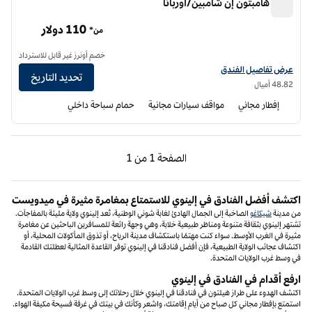
فندق هامبتون إن شامبين/أوربانا
فندق هامبتون إن شامبين/أوربانا
110 دولار
من*
خصم أونرز غير قابل للاسترداد
عرض تفاصيل الفندق لفندق هامبتون إن تشامبين/أوربانا
عرض تفاصيل الفندق
تحديد التاريخ
48.82 أميال
إفطار مجاني
مواقف سيارات مجانية
حمام سباحة داخلي
الصفحة السابقة، 1 من 1
الصفحة التالية، 1 من 1
الصفحة
1 من 1
الصفحة 1 من 1
اكتشف أفضل الفنادق في إلينوي للاستمتاع بمغامرة مثيرة في ميدويست
من مدينة
شيكاغو
الصاخبة إلى الجمال الهادئ لغابة شوني الوطنية، تُعد إلينوي ولاية مليئة بالمفاجآت.
تشتهر إلينوي بثقافة متنوعة ومناظر طبيعية خلابة، وهي وجهة رائعة للمسافرين الباحثين عن مغامرة
مثيرة في الغرب الأوسط. سواء كنت مهتمًا باستكشاف مدينة الرياح، أو تذوق المأكولات المحلية، أو
اكتشاف عجائب الولاية الطبيعية، فإن أفضل فنادقنا في إلينوي توفر القاعدة المثالية لعطلتك القادمة
في وسط غرب الولايات المتحدة.
ارفع أقدام في الفنادق في إلينوي
اكتشف الهدوء على طراز هيلتون في فنادقنا في إلينوي خلال رحلاتك إلى وسط غرب الولايات المتحدة.
استمتع بإفطار مجاني كل صباح من أيام إقامتك، واشعر وكأنك في بيتك في غرفة فسيحة مكيفة الهواء.