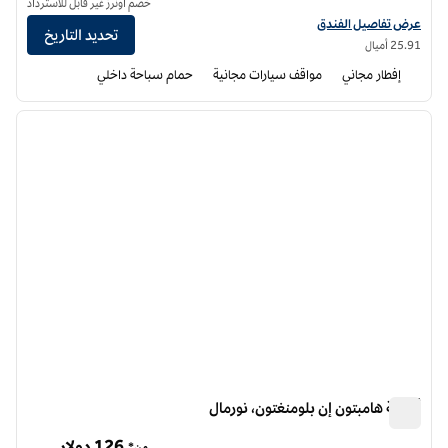
خصم أونرز غير قابل للاسترداد
عرض تفاصيل الفندق لفندق هامبتون إن بلومنغتون ويست
عرض تفاصيل الفندق
تحديد التاريخ
25.91 أميال
إفطار مجاني
مواقف سيارات مجانية
حمام سباحة داخلي
12
/
1
الصورة السابقة
الصورة الت
1 من 12
أجنحة هامبتون إن بلومنغتون، نورمال
أجنحة هامبتون إن بلومنغتون، نورمال
126 دولار
من*