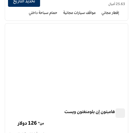
تحديد التاريخ
25.63 أميال
إفطار مجاني
مواقف سيارات مجانية
حمام سباحة داخلي
12
/
1
الصورة السابقة
الصورة الت
1 من 12
فندق هامبتون إن بلومنغتون ويست
فندق هامبتون إن بلومنغتون ويست
126 دولار
من*