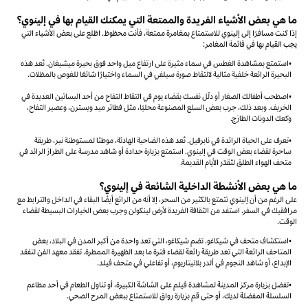
ما هي بعض الأشياء الفريدة والممتعة التي يمكنك القيام بها في إلينوي؟
إذا كنت مسافرًا إلى إلينوي للاستمتاع بمغامرة ممتعة، فأنت محظوظ. اطّلع على بعض الأشياء التي
يجب القيام بها في قائمة المغامر:
•استمتع بمشاهدة الغطس في سماء مثيرة على ارتفاع ميل واحد فوق بحيرة ميشيغان. تُعد هذه
البحيرة الرائعة خلفية مثالية لالتقاط صورة سيلفي في السماء واختيارًا شائعًا للغوص بالمظلات.
•اصطحب أطفالك الصغار أو دلّل نفسك بقضاء يوم في التقاط التفاح من أحد البساتين العديدة في
الخريف. وبعد ذلك، جرب بعض السلع المصنوعة محليًا، مثل فطائر ميد ويسترن، وعصير التفاح،
وكعك الدونات الطازج.
•تعرف على الحياة الرائدة في نابرفيل. تُعد هذه الضاحية الهادئة، موطنًا لمستوطنة نبر، طريقة
ساحرة لقضاء بعض الوقت في إلينوي. استمتع بزيارة حدادة أو شاهد مدرسة على الطراز الرائد في
متحف الهواء الطلق لتُقدّر الأيام القديمة.
ما هي بعض الأنشطة الداخلية الشائعة في إلينوي؟
على الرغم من أن إلينوي تتمتع بالكثير من السحر، إلا أنه من الرائع أيضًا البقاء في الداخل والترابط مع
مرافقيك في السفر. استفد من الثقافة الفريدة لأرض لينكولن وجرب بعض الخيارات البسيطة لقضاء
الوقت.
•استكشاف متحف في شيكاغو. تضم شيكاغو، التي تعد واحدة من أكبر المدن في البلاد، بعض
المتاحف الرائعة التي تعد طريقة رائعة لقضاء فترة ما بعد الظهيرة الممطرة. تفقد معهد الفن لتفقد
الإبداع، أو شاهد النجوم في ألدر بلانيتاريوم، أو تفاعلي في متحف فيلد.
•تفضل بزيارة مركز المدينة لمشاهدة فيلم على الشاشة الكبيرة، أو تناول الطعام في أحد مطاعم
السلسلة المفضلة لديك، أو حتى قم بزيارة رواق للاستمتاع ببعض المرح الصحي.