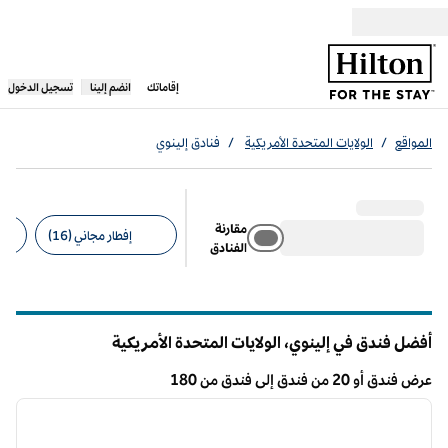
خطى إلى المحتوى
،
يفتح علامة تبويب جديدة
إقاماتك
انضم إلينا
تسجيل الدخول
المواقع
/
الولايات المتحدة الأمريكية
/
فنادق إلينوي
مقارنة
إفطار مجاني (16)
الفنادق
عوامل التصفية المقترحة
أفضل فندق في إلينوي، الولايات المتحدة الأمريكية
عرض فندق أو 20 من فندق إلى فندق من 180
12
/
1
عرض فندق 180
الصورة السابقة
الصورة الت
1 من 12