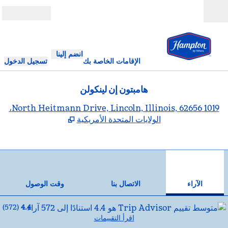
خطى إلى المحتوى
مفتوح
انضم إلينا
الإقامات الخاصة بك
تسجيل الدخول
هامبتون إن لينكولن
,
يف
1019 North Heitmann Drive, Lincoln, Illinois, 62656،
الولايات المتحدة الأمريكية
12
/
1
الصورة السابقة
الصورة
من 12
الاتصال بنا
الآراء
الاتصال بنا
وقت الوصول
)
572
(
4.4
اقرأ التقييمات