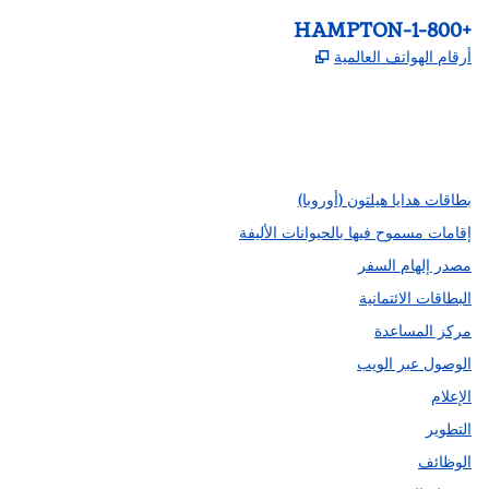
الهاتف:
+1-800-HAMPTON
,
يفتح علامة تبويب جديدة
أرقام الهواتف العالمية
Instagram
Facebook
X
،
،
،
يفتح علامة تبويب جديدة
يفتح علامة تبويب جديدة
يفتح علامة تبويب جديدة
بطاقات هدايا هيلتون (أوروبا)
إقامات مسموح فيها بالحيوانات الأليفة
مصدر إلهام السفر
البطاقات الائتمانية
مركز المساعدة
الوصول عبر الويب
الإعلام
التطوير
الوظائف