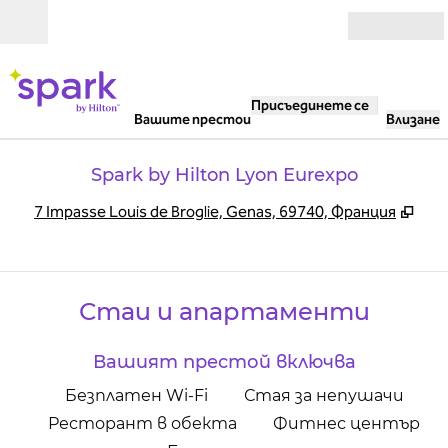
Прескачане към съдържанието
Отвори
Присъединете се
Вашите престои
Влизане
Spark by Hilton Lyon Eurexpo
,
Отв
7 Impasse Louis de Broglie, Genas, 69740, Франция
Стаи и апартаменти
Вашият престой включва
Безплатен Wi-Fi
Стая за непушачи
Ресторант в обекта
Фитнес център