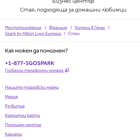
Бизнес център
Стая, подходяща за домашни любимци
Местоположения
/
Франция
/
Хотели в Генас
/
Spark by Hilton Lyon Eurexpo
/
Стаи
Как можем да помогнем?
Телефон:
+1-877-5GOSPARK
,
Отваря нов раздел
Глобални телефонни номера
Нашите търговски марки
Медия
Развитие
Кредитни карти
Помощен център
Кариери