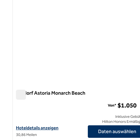
Waldorf Astoria Monarch Beach
Waldorf Astoria Monarch Beach
$1.050
Von*
Inklusive Gebü
Hilton Honors Ermäßi
Hoteldetails für Waldorf Astoria Monarch Beach anzeigen
Hoteldetails anzeigen
Daten auswählen
30,86 Meilen