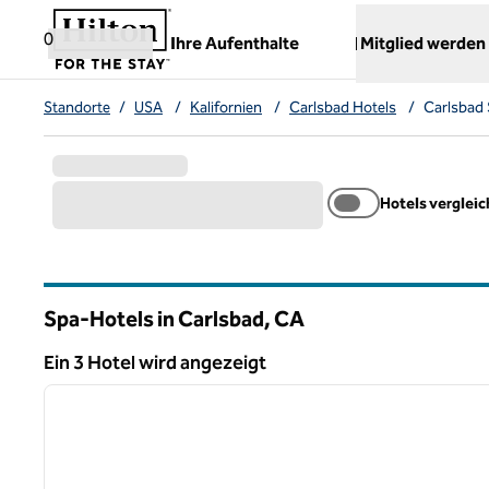
Weiter zum Inhalt
,
öffnet neue Registerkarte
0
Ihre Aufenthalte
Mitglied werden
Standorte
/
USA
/
Kalifornien
/
Carlsbad Hotels
/
Carlsbad 
Hotels verglei
Spa-Hotels in Carlsbad,
CA
Kalifornien
Ein 3 Hotel wird angezeigt
1
Ein 3 Hotel wird angezeigt
Vorheriges Bild
1 von 12