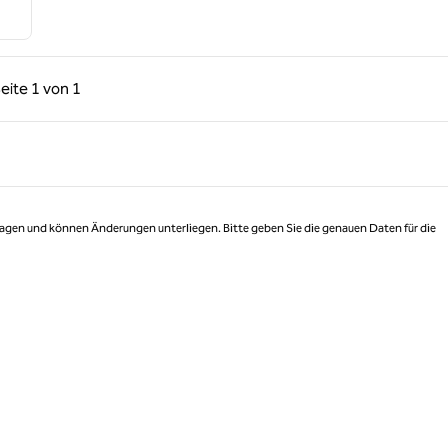
rige Seite, 1 von 1
Nächste Seite, 1 von 1
eite
1 von 1
Seite 1 von 1
 Tagen und können Änderungen unterliegen. Bitte geben Sie die genauen Daten für die