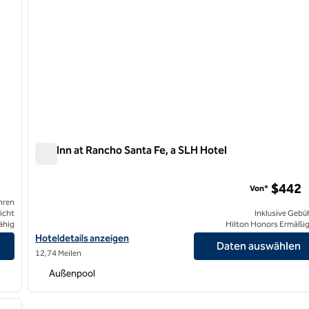
The Inn at Rancho Santa Fe, a SLH Hotel
The Inn at Rancho Santa Fe, a SLH Hotel
$442
Von*
hren
icht
Inklusive Gebü
ähig
Hilton Honors Ermäßi
on Resort and Spa
Hoteldetails anzeigen für The Inn at Rancho Santa Fe, a SLH Hote
Hoteldetails anzeigen
Daten auswählen
12,74 Meilen
Außenpool
/
12
nächstes Bild