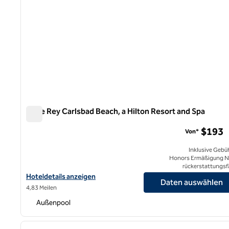
Cape Rey Carlsbad Beach, a Hilton Resort and Spa
Cape Rey Carlsbad Beach, a Hilton Resort and Spa
$193
Von*
Inklusive Gebü
Honors Ermäßigung N
rückerstattungsf
Hoteldetails zum Cape Rey Carlsbad Beach anzeigen, einem Hilt
Hoteldetails anzeigen
Daten auswählen
4,83 Meilen
Außenpool
1
Vorheriges Bild
1 von 12