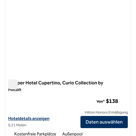
Juniper Hotel Cupertino, Curio Collection by
Hilton
Juniper Hotel Cupertino, Curio Collection by Hilton
$138
Von*
Hilton Honors Ermäßigung
Hoteldetails für Juniper Hotel Cupertino, Curio Collection by Hilton
Hoteldetails anzeigen
Daten auswählen
0,21 Meilen
Kostenfreie Parkplätze
Außenpool