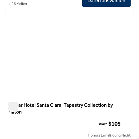
Daten auswählen
4,26 Meilen
1
/
12
Vorheriges Bild
nächste
1 von 12
Avatar Hotel Santa Clara, Tapestry Collection by
Hilton
Avatar Hotel Santa Clara, Tapestry Collection by Hilton
$105
Von*
Honors Ermäßigung Nicht