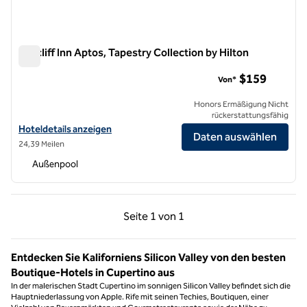
Seacliff Inn Aptos, Tapestry Collection by Hilton
Seacliff Inn Aptos, Tapestry Collection by Hilton
$159
Von*
Honors Ermäßigung Nicht
rückerstattungsfähig
Hoteldetails für Seacliff Inn Aptos, Tapestry Collection by Hilton anz
Hoteldetails anzeigen
Daten auswählen
24,39 Meilen
Außenpool
Vorherige Seite, 1 von 1
Nächste Seite, 1 von
Seite
1 von 1
Seite 1 von 1
Entdecken Sie Kaliforniens Silicon Valley von den besten
Boutique-Hotels in Cupertino aus
In der malerischen Stadt Cupertino im sonnigen Silicon Valley befindet sich die
Hauptniederlassung von Apple. Rife mit seinen Techies, Boutiquen, einer