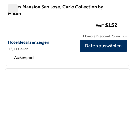
Hayes Mansion San Jose, Curio Collection by
Hilton
Hayes Mansion San Jose, Curio Collection by Hilton
$152
Von*
Honors Discount, Semi-flex
Hoteldetails für Hayes Mansion San Jose, Curio Collection by Hilton 
Hoteldetails anzeigen
Daten auswählen
12,11 Meilen
Außenpool
1
/
12
Vorheriges Bild
nächste
1 von 12