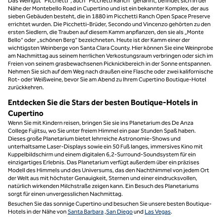
Das Weingut "Picchetti", auch "Picchetti Ranch" genannt, befindet sich in der
Nähe der Montebello Road in Cupertino und ist ein bekannter Komplex, der aus
sieben Gebäuden besteht, die in 1880 im Picchetti Ranch Open Space Preserve
errichtet wurden. Die Picchetti-Brüder, Secondo und Vincenzo gehörten zu den
ersten Siedlern, die Trauben auf diesem Kamm anpflanzen, den sie als „Monte
Bello“ oder „schönen Berg“ bezeichneten. Heute ist der Kamm einer der
wichtigsten Weinberge von Santa Clara County. Hier können Sie eine Weinprobe
am Nachmittag aus seinem herrlichen Verkostungsraum verbringen oder sich im
Freien von seinem grasbewachsenen Picknickbereich in der Sonne entspannen.
Nehmen Sie sich auf dem Weg nach draußen eine Flasche oder zwei kalifornische
Rot- oder Weißweine, bevor Sie am Abend zu Ihrem Cupertino Boutique-Hotel
zurückkehren.
Entdecken Sie die Stars der besten Boutique-Hotels in
Cupertino
Wenn Sie mit Kindern reisen, bringen Sie sie ins Planetarium des De Anza
College Fujitsu, wo Sie unter freiem Himmel ein paar Stunden Spaß haben.
Dieses große Planetarium bietet lehrreiche Astronomie-Shows und
unterhaltsame Laser-Displays sowie ein 50 Fuß langes, immersives Kino mit
Kuppelbildschirm und einem digitalen 6,2-Surround-Soundsystem für ein
einzigartiges Erlebnis. Das Planetarium verfügt außerdem über ein präzises
Modell des Himmels und des Universums, das den Nachthimmel von jedem Ort
der Welt aus mit höchster Genauigkeit, Sternen und einer eindrucksvollen,
natürlich wirkenden Milchstraße zeigen kann. Ein Besuch des Planetariums
sorgt für einen unvergesslichen Nachmittag.
Besuchen Sie das sonnige Cupertino und besuchen Sie unsere besten Boutique-
Hotels in der Nähe von
Santa Barbara
,
San Diego
und
Las Vegas
.