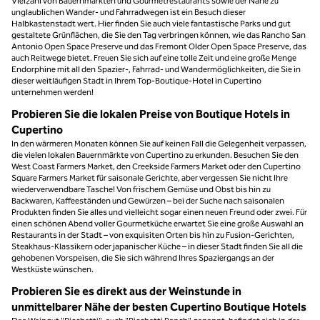
Vielzahl von Bauernmärkten und Gourmetrestaurants sowie der Nähe zu
unglaublichen Wander- und Fahrradwegen ist ein Besuch dieser
Halbkastenstadt wert. Hier finden Sie auch viele fantastische Parks und gut
gestaltete Grünflächen, die Sie den Tag verbringen können, wie das Rancho San
Antonio Open Space Preserve und das Fremont Older Open Space Preserve, das
auch Reitwege bietet. Freuen Sie sich auf eine tolle Zeit und eine große Menge
Endorphine mit all den Spazier-, Fahrrad- und Wandermöglichkeiten, die Sie in
dieser weitläufigen Stadt in Ihrem Top-Boutique-Hotel in Cupertino
unternehmen werden!
Probieren Sie die lokalen Preise von Boutique Hotels in
Cupertino
In den wärmeren Monaten können Sie auf keinen Fall die Gelegenheit verpassen,
die vielen lokalen Bauernmärkte von Cupertino zu erkunden. Besuchen Sie den
West Coast Farmers Market, den Creekside Farmers Market oder den Cupertino
Square Farmers Market für saisonale Gerichte, aber vergessen Sie nicht Ihre
wiederverwendbare Tasche! Von frischem Gemüse und Obst bis hin zu
Backwaren, Kaffeeständen und Gewürzen – bei der Suche nach saisonalen
Produkten finden Sie alles und vielleicht sogar einen neuen Freund oder zwei. Für
einen schönen Abend voller Gourmetküche erwartet Sie eine große Auswahl an
Restaurants in der Stadt – von exquisiten Orten bis hin zu Fusion-Gerichten,
Steakhaus-Klassikern oder japanischer Küche – in dieser Stadt finden Sie all die
gehobenen Vorspeisen, die Sie sich während Ihres Spaziergangs an der
Westküste wünschen.
Probieren Sie es direkt aus der Weinstunde in
unmittelbarer Nähe der besten Cupertino Boutique Hotels