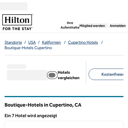
Weiter zum Inhalt
,
öffnet neue Registerka
Ihre
Mitglied werden
Anmelden
Aufenthalte
Standorte
/
USA
/
Kalifornien
/
Cupertino Hotels
/
Boutique-Hotels Cupertino
Hotels
Kostenfreies Pa
vergleichen
Empfohlene Filter
Boutique-Hotels in Cupertino,
CA
Kalifornien
Ein 7 Hotel wird angezeigt
1
/
12
Ein 7 Hotel wird angezeigt
Vorheriges Bild
nächste
1 von 12