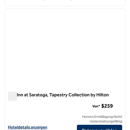
1
/
12
Vorheriges Bild
nächste
1 von 12
The Inn at Saratoga, Tapestry Collection by Hilton
The Inn at Saratoga, Tapestry Collection by Hilton
$259
Von*
Honors Ermäßigung Nicht
rückerstattungsfähig
Hoteldetails für The Inn at Saratoga, Tapestry Collection by Hilton a
Hoteldetails anzeigen