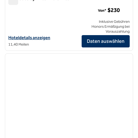
Graduate by Hilton Palo Alto
$230
Von*
Inklusive Gebühren
Honors Ermäßigung bei
Vorauszahlung
Hoteldetails für Graduate by Hilton Palo Alto anzeigen
Hoteldetails anzeigen
Daten auswählen
11,40 Meilen
1
/
12
Vorheriges Bild
nächste
1 von 12