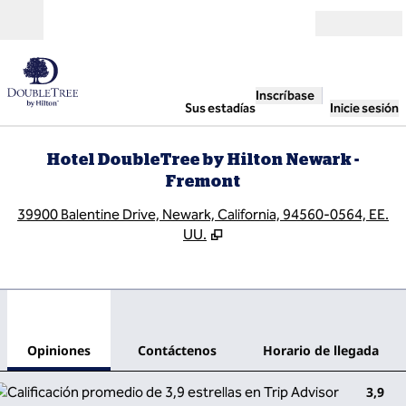
Saltar a contenido
Abierto
Inscríbase
Sus estadías
Inicie sesión
Hotel DoubleTree by Hilton Newark -
Fremont
,
A
39900 Balentine Drive, Newark, California, 94560-0564, EE.
UU.
1
/
12
imagen anterior
sigu
1 de 12
Contáctenos
Opiniones
Contáctenos
Horario de llegada
3,9