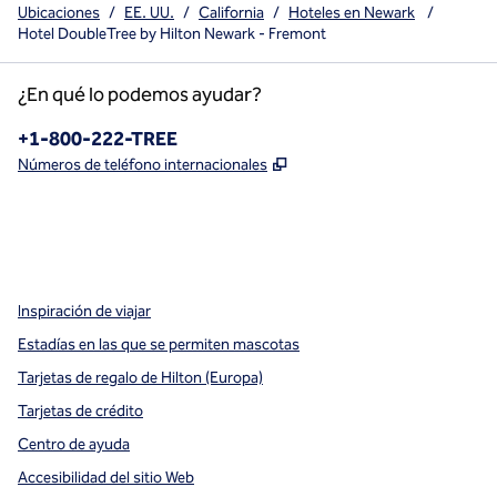
Ubicaciones
/
EE. UU.
/
California
/
Hoteles en Newark
/
Hotel DoubleTree by Hilton Newark - Fremont
¿En qué lo podemos ayudar?
Teléfono:
+1-800-222-TREE
,
Abre una pestaña nueva
Números de teléfono internacionales
x
facebook
instagram
,
Abre una pestaña nueva
,
Abre una pestaña nueva
,
Abre una pestaña nueva
Inspiración de viajar
Estadías en las que se permiten mascotas
Tarjetas de regalo de Hilton (Europa)
Tarjetas de crédito
Centro de ayuda
Accesibilidad del sitio Web