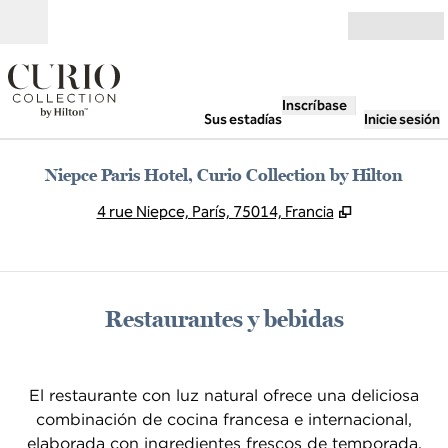
Saltar a contenido
Abierto
Inscríbase
Sus estadías
Inicie sesión
Niepce Paris Hotel, Curio Collection by Hilton
,
Abre una pe
4 rue Niepce, París, 75014, Francia
Restaurantes y bebidas
El restaurante con luz natural ofrece una deliciosa
combinación de cocina francesa e internacional,
elaborada con ingredientes frescos de temporada.