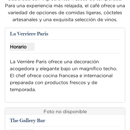
Para una experiencia más relajada, el café ofrece una
variedad de opciones de comidas ligeras, cócteles
artesanales y una exquisita selección de vinos.
1
/
7
imagen anterior
siguie
1 de 7
La Verriere Paris
Horario
Horario de espectáculos de La Verriere Paris
La Verrière Paris ofrece una decoración 
acogedora y elegante bajo un magnífico techo. 
El chef ofrece cocina francesa e internacional 
preparada con productos frescos y de 
temporada.
Foto no disponible
The Gallery Bar