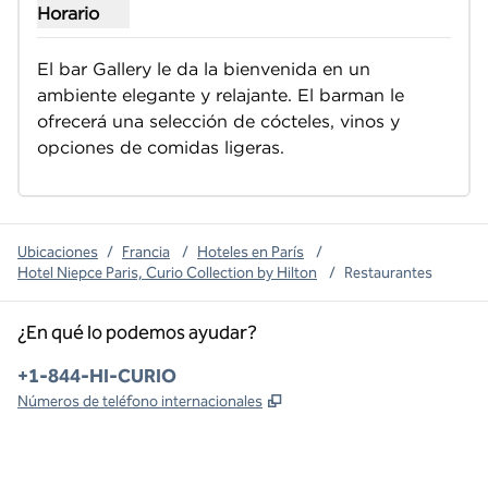
Horario
Mostrar horarios para The Gallery Bar
El bar Gallery le da la bienvenida en un 
ambiente elegante y relajante. El barman le 
ofrecerá una selección de cócteles, vinos y 
opciones de comidas ligeras.
Ubicaciones
/
Francia
/
Hoteles en París
/
Hotel Niepce Paris, Curio Collection by Hilton
/
Restaurantes
¿En qué lo podemos ayudar?
Teléfono:
+1-844-HI-CURIO
,
Abre una pestaña nueva
Números de teléfono internacionales
x
facebook
instagram
,
Abre una pestaña nueva
,
Abre una pestaña nueva
,
Abre una pestaña nueva