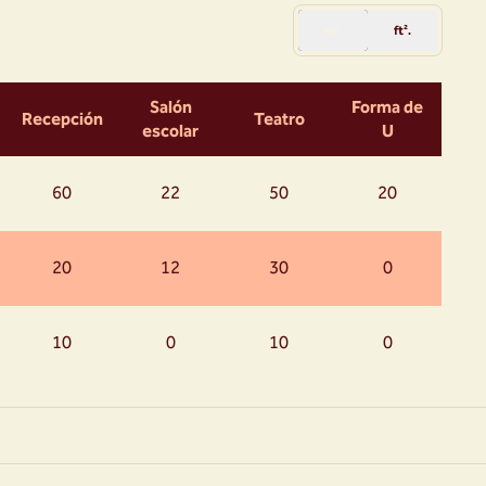
m².
ft².
Salón
Forma de
Recepción
Teatro
escolar
U
60
22
50
20
20
12
30
0
10
0
10
0