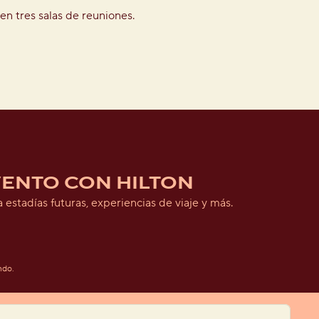
n tres salas de reuniones.
VENTO CON HILTON
estadías futuras, experiencias de viaje y más.
a pestaña
ndo.