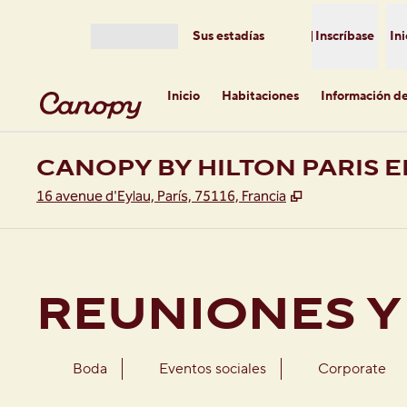
Saltar a contenido
Sus estadías
Inscríbase
Ini
Abrir menú
Inicio
Habitaciones
Información de
CANOPY BY HILTON PARIS E
,
Abre una pesta
16 avenue d'Eylau, París, 75116, Francia
REUNIONES Y
Boda
Eventos sociales
Corporate