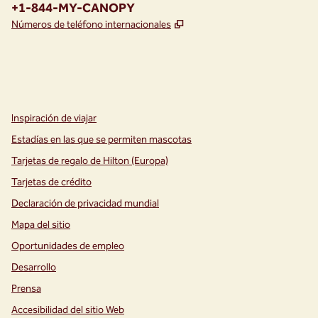
Teléfono:
+1-844-MY-CANOPY
,
Abre una pestaña nueva
Números de teléfono internacionales
instagram
facebook
,
Abre una pestaña nueva
,
Abre una pestaña nueva
Inspiración de viajar
Estadías en las que se permiten mascotas
Tarjetas de regalo de Hilton (Europa)
Tarjetas de crédito
Declaración de privacidad mundial
Mapa del sitio
Oportunidades de empleo
Desarrollo
Prensa
Accesibilidad del sitio Web