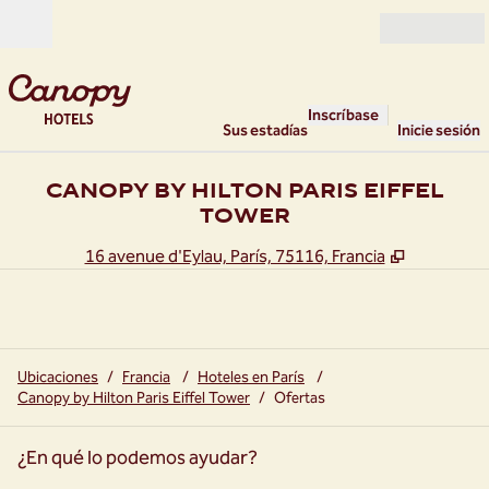
Saltar a contenido
Abierto
Inscríbase
Sus estadías
Inicie sesión
CANOPY BY HILTON PARIS EIFFEL
TOWER
,
Abre una 
16 avenue d'Eylau, París, 75116, Francia
Ubicaciones
/
Francia
/
Hoteles en París
/
Canopy by Hilton Paris Eiffel Tower
/
Ofertas
¿En qué lo podemos ayudar?