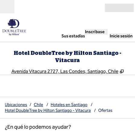
Saltar a contenido
Abierto
Inscríbase
Sus estadías
Inicie sesión
Hotel DoubleTree by Hilton Santiago -
Vitacura
,
Abre
Avenida Vitacura 2727, Las Condes, Santiago, Chile
Ubicaciones
/
Chile
/
Hoteles en Santiago
/
Hotel DoubleTree by Hilton Santiago - Vitacura
/
Ofertas
¿En qué lo podemos ayudar?