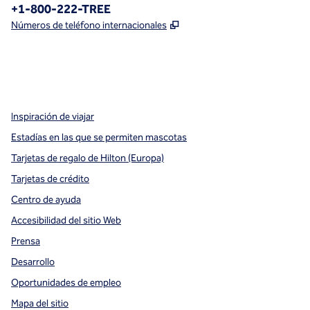
Teléfono:
+1-800-222-TREE
,
Abre una pestaña nueva
Números de teléfono internacionales
x
facebook
instagram
,
Abre una pestaña nueva
,
Abre una pestaña nueva
,
Abre una pestaña nueva
Inspiración de viajar
Estadías en las que se permiten mascotas
Tarjetas de regalo de Hilton (Europa)
Tarjetas de crédito
Centro de ayuda
Accesibilidad del sitio Web
Prensa
Desarrollo
Oportunidades de empleo
Mapa del sitio