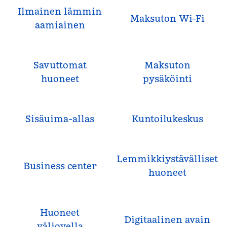
Ilmainen lämmin
Maksuton Wi-Fi
aamiainen
Savuttomat
Maksuton
huoneet
pysäköinti
Sisäuima-allas
Kuntoilukeskus
Lemmikkiystävälliset
Business center
huoneet
Huoneet
Digitaalinen avain
väliovella