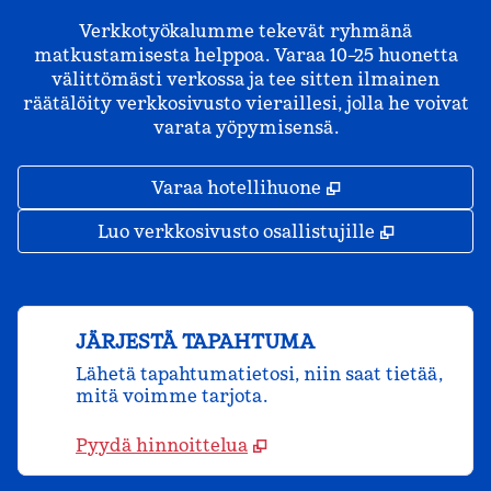
Verkkotyökalumme tekevät ryhmänä
matkustamisesta helppoa. Varaa 10–25 huonetta
välittömästi verkossa ja tee sitten ilmainen
räätälöity verkkosivusto vieraillesi, jolla he voivat
varata yöpymisensä.
,
Avaa uuden väl
Varaa hotellihuone
,
Avaa uude
Luo verkkosivusto osallistujille
JÄRJESTÄ TAPAHTUMA
Lähetä tapahtumatietosi, niin saat tietää,
mitä voimme tarjota.
Pyydä hinnoittelua