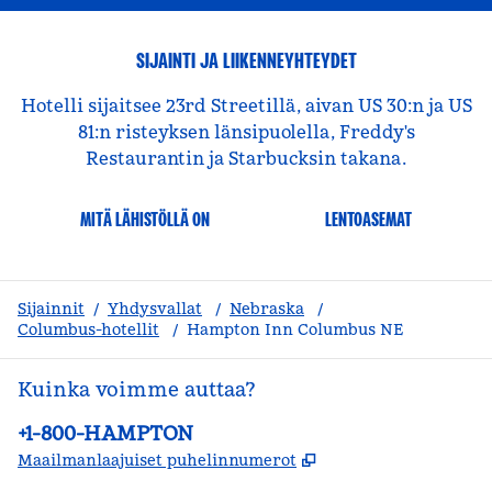
SIJAINTI JA LIIKENNEYHTEYDET
Hotelli sijaitsee 23rd Streetillä, aivan US 30:n ja US
81:n risteyksen länsipuolella, Freddy's
Restaurantin ja Starbucksin takana.
MITÄ LÄHISTÖLLÄ ON
LENTOASEMAT
Sijainnit
/
Yhdysvallat
/
Nebraska
/
Columbus-hotellit
/
Hampton Inn Columbus NE
Kuinka voimme auttaa?
Puhelin:
+1-800-HAMPTON
,
Avaa uuden välile
Maailmanlaajuiset puhelinnumerot