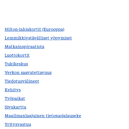
facebook
x
instagram
,
avautuu uuteen ikkunaan
,
avaa uuden välilehden
,
avautuu uuteen ikkunaan
Hilton-lahjakortit (Eurooppa)
Lemmikkiystävälliset yöpymiset
Matkainspiraatiota
Luottokortit
Tukikeskus
Verkon saavutettavuus
Tiedotusvälineet
Kehitys
Työpaikat
Sivukartta
Maailmanlaajuinen tietosuojalauseke
Yritysvastuu