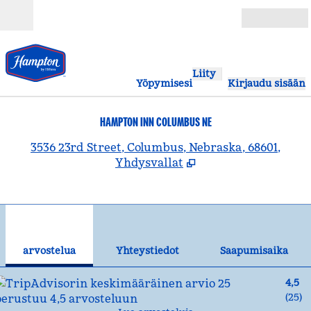
Siirry sisältöön
Avoinna
Liity
Yöpymisesi
Kirjaudu sisään
HAMPTON INN COLUMBUS NE
,
A
3536 23rd Street, Columbus, Nebraska, 68601,
Yhdysvallat
1
/
11
edellinen kuva
seu
1/11
Yhteystiedot
arvostelua
Yhteystiedot
Saapumisaika
4,5
(
25
)