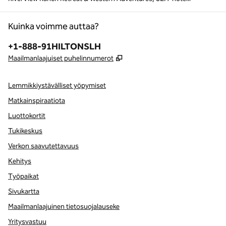
Kuinka voimme auttaa?
Puhelin:
+1-888-91HILTONSLH
,
Avaa uuden välilehden
Maailmanlaajuiset puhelinnumerot
Lemmikkiystävälliset yöpymiset
Matkainspiraatiota
Luottokortit
Tukikeskus
Verkon saavutettavuus
Kehitys
Työpaikat
Sivukartta
Maailmanlaajuinen tietosuojalauseke
Yritysvastuu