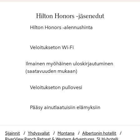
Hilton Honors -jäsenedut
Hilton Honors ‑alennushinta
Veloitukseton Wi-Fi
Ilmainen myöhäinen uloskirjautuminen
(saatavuuden mukaan)
Veloitukseton pullovesi
Pääsy ainutlaatuisiin elämyksiin
Sijainnit
/
Yhdysvallat
/
Montana
/
Albertonin hotellit
/
RiverView Ranch Retreat & Western Adventures, SLH-hotelli