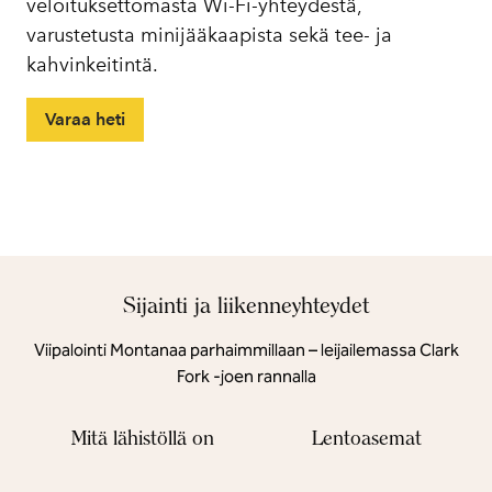
veloituksettomasta Wi-Fi-yhteydestä,
varustetusta minijääkaapista sekä tee- ja
kahvinkeitintä.
Varaa heti
Sijainti ja liikenneyhteydet
Viipalointi Montanaa parhaimmillaan – leijailemassa Clark
Fork -joen rannalla
Mitä lähistöllä on
Lentoasemat