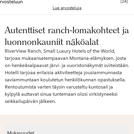
(
24
)
Lue arvosteluja
Autenttiset ranch-lomakohteet ja
luonnonkauniit näköalat
RiverView Ranch, Small Luxury Hotels of the World,
tarjoaa mukaansatempaavan Montana-elämyksen, josta
on henkeäsalpaavat järvi- ja vuoristonäkymät sviiteistään.
Hotelli tarjoaa erilaisia aktiviteetteja jousiammunnasta
saviammuntaan koulutetun henkilökunnan opastuksella.
Rentoutumista varten täysin varusteltu kuntosali ja
kylpylä auttavat sinua tuntemaan olosi virkistyneeksi
seikkailupäivän jälkeen.
Mukavuudet