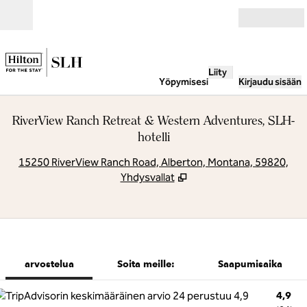
Siirry sisältöön
Avoinna
Liity
Yöpymisesi
Kirjaudu sisään
RiverView Ranch Retreat & Western Adventures, SLH-
hotelli
,
A
15250 RiverView Ranch Road, Alberton, Montana, 59820,
Yhdysvallat
1/5
1
/
5
edellinen kuva
seuraava kuv
Soita meille:
arvostelua
Soita meille:
Saapumisaika
4,9