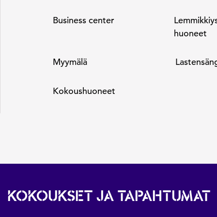
Business center
Lemmikkiys
huoneet
Myymälä
Lastensän
Kokous­huoneet
KOKOUKSET JA TAPAHTUMAT