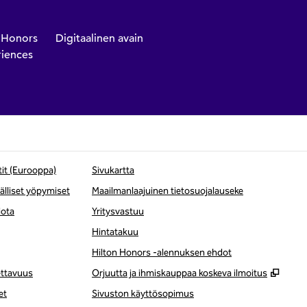
 Honors
Digitaalinen avain
iences
tit (Eurooppa)
Sivukartta
lliset yöpymiset
Maailmanlaajuinen tietosuojalauseke
iota
Yritysvastuu
Hintatakuu
Hilton Honors -alennuksen ehdot
,
Avaa
ettavuus
Orjuutta ja ihmiskauppaa koskeva ilmoitus
et
Sivuston käyttösopimus