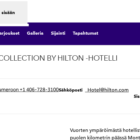
 sisään
arjoukset
Galleria
Sijainti
Tapahtumat
OLLECTION BY HILTON -HOTELLI
Avaa uuden välilehden
SähköpostiRLMAE
umeroon +1 406-728-3100
_Hotel
@hilton.com
Sähköposti
Si
Vuorten ympäröimästä hotellis
puolen kilometrin päässä Mont