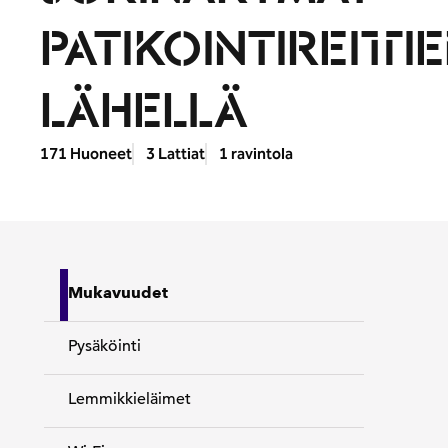
PATIKOINTIREITTI
LÄHELLÄ
171 Huoneet
3 Lattiat
1 ravintola
Mukavuudet
Pysäköinti
Lemmikkieläimet