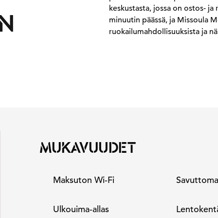
keskustasta, jossa on ostos- ja 
EN
minuutin päässä, ja Missoula 
ruokailumahdollisuuksista ja näk
MUKAVUUDET
Maksuton Wi-Fi
Savuttoma
Ulkouima-allas
Lentokentä