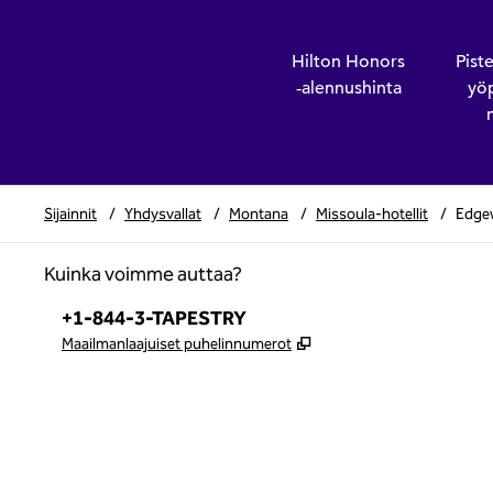
Hilton Honors
Piste
‑alennushinta
yöp
Sijainnit
/
Yhdysvallat
/
Montana
/
Missoula-hotellit
/
Edgew
Kuinka voimme auttaa?
Puhelin:
+1-844-3-TAPESTRY
,
Avaa uuden välilehden
Maailmanlaajuiset puhelinnumerot
x
facebook
instagram
,
avaa uuden välilehden
,
avautuu uuteen ikkunaan
,
avautuu uuteen ikkunaan