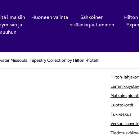
itä ilmaisiin
Huoneen valinta
Sähköinen
Hilton
ymisiin ja
sisäänkirjautuminen
Exper
muuhun
ater Missoula, Tapestry Collection by Hilton -hotelli
Hilton-lahjakor
Lemmikkiystävä
Matkainspiraat
Luottokortit
Tukikeskus
Verkon saavut
Tiedotusväline