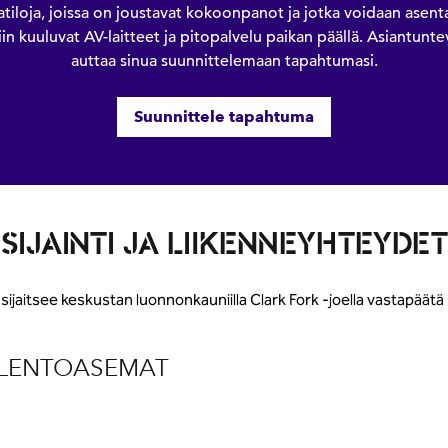
loja, joissa on joustavat kokoonpanot ja jotka voidaan asent
n kuuluvat AV-laitteet ja pitopalvelu paikan päällä. Asiantun
auttaa sinua suunnittelemaan tapahtumasi.
Suunnittele tapahtuma
SIJAINTI JA LIIKENNEYHTEYDET
ijaitsee keskustan luonnonkauniilla Clark Fork -joella vastapäätä
LENTOASEMAT