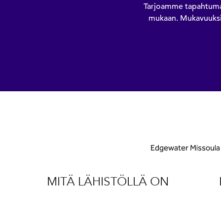
Tarjoamme tapahtumati
mukaan. Mukavuuksii
Edgewater Missoula s
MITÄ LÄHISTÖLLÄ ON