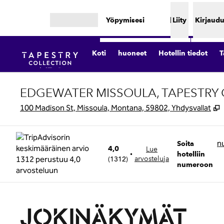
Siirry sisältöön
Yöpymisesi
Liity
Kirjaudu
Avaa valikko
Koti
huoneet
Hotellin tiedot
T
EDGEWATER MISSOULA, TAPESTRY C
,
100 Madison St, Missoula, Montana, 59802, Yhdysvallat
Soita
n
Soita
4,0
Lue
•
hotelliin
(
1312
)
arvosteluja
numeroon
JOKINÄKYMÄT