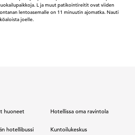
ruokailupaikkoja. L ja muut patikointireitit ovat viiden
Montanan lentoasemalle on 11 minuutin ajomatka. Nauti
öaloista joelle.
t huoneet
Hotellissa oma ravintola
n hotellibussi
Kuntoilukeskus