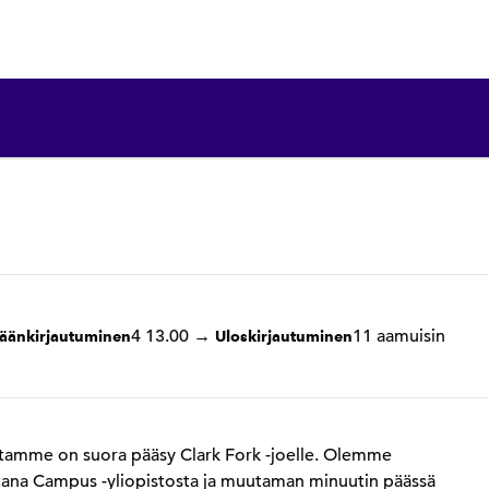
1/12
1
/
12
edellinen kuva
seuraava kuva
4 13.00
→
11 aamuisin
säänkirjautuminen
Uloskirjautuminen
tamme on suora pääsy Clark Fork -joelle. Olemme
ana Campus -yliopistosta ja muutaman minuutin päässä