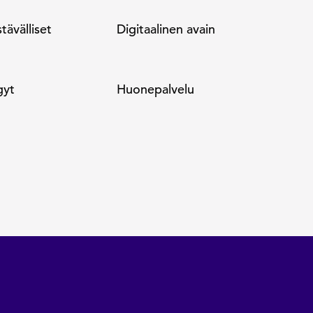
tävälliset
Digitaalinen avain
gyt
Huone­palvelu