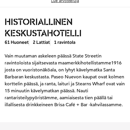
Lue arvosteluja
HISTORIALLINEN
KESKUSTAHOTELLI
61 Huoneet
2 Lattiat
1 ravintola
Vain muutaman askeleen päässä State Streetin
ravintoloista sijaitsevasta maamerkkihotellistamme1916
josta on vuoristonäköala, on lyhyt kävelymatka Santa
Barbaran keskustasta. Paseo Nuevon kaupat ovat kolmen
korttelin päässä, ja ranta, laituri ja Stearns Wharf ovat vain
15 minuutin kävelymatkan päässä. Nauti
rantaristeilypyöristämme, aamiaisesta tien päällä tai
illallisesta drinkkeineen Brisa Café + Bar -kahvilassamme.