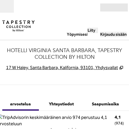
Siirry sisältöön
Avoinna
Liity
Yöpymisesi
Kirjaudu sisään
HOTELLI VIRGINIA SANTA BARBARA, TAPESTRY
COLLECTION BY HILTON
,
A
17 W Haley, Santa Barbara, Kalifornia, 93101, Yhdysvallat
1/12
1
/
12
edellinen kuva
seuraava kuva
Yhteystiedot
arvostelua
Yhteystiedot
Saapumisaika
4,1
(
974
)