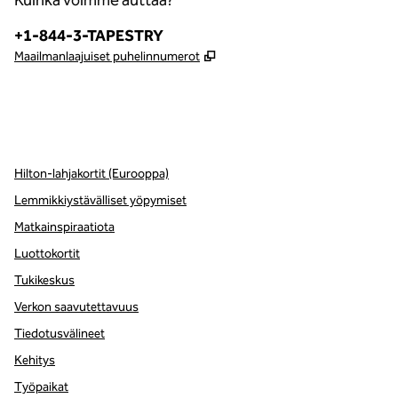
Kuinka voimme auttaa?
Puhelin:
+1-844-3-TAPESTRY
,
Avaa uuden välilehden
Maailmanlaajuiset puhelinnumerot
x
facebook
instagram
,
avaa uuden välilehden
,
avautuu uuteen ikkunaan
,
avautuu uuteen ikkunaan
Hilton-lahjakortit (Eurooppa)
Lemmikkiystävälliset yöpymiset
Matkainspiraatiota
Luottokortit
Tukikeskus
Verkon saavutettavuus
Tiedotusvälineet
Kehitys
Työpaikat