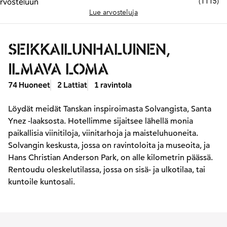
(
1115
)
Lue arvosteluja
SEIKKAILUNHALUINEN,
ILMAVA LOMA
74 Huoneet
2 Lattiat
1 ravintola
Löydät meidät Tanskan inspiroimasta Solvangista, Santa
Ynez -laaksosta. Hotellimme sijaitsee lähellä monia
paikallisia viinitiloja, viinitarhoja ja maisteluhuoneita.
Solvangin keskusta, jossa on ravintoloita ja museoita, ja
Hans Christian Anderson Park, on alle kilometrin päässä.
Rentoudu oleskelutilassa, jossa on sisä- ja ulkotilaa, tai
kuntoile kuntosali.