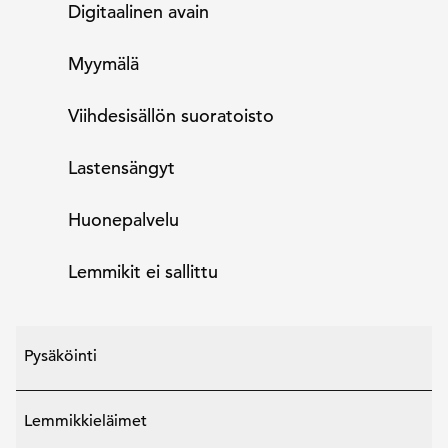
Digitaalinen avain
Myymälä
Viihdesisällön suoratoisto
Lastensängyt
Huone­palvelu
Lemmikit ei sallittu
Pysäköinti
Lemmikkieläimet