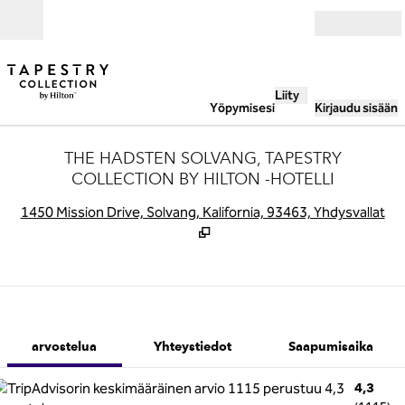
Siirry sisältöön
Avoinna
Liity
Yöpymisesi
Kirjaudu sisään
THE HADSTEN SOLVANG, TAPESTRY
COLLECTION BY HILTON -HOTELLI
,
A
1450 Mission Drive, Solvang, Kalifornia, 93463, Yhdysvallat
1/12
1
/
12
edellinen kuva
seuraava kuva
Yhteystiedot
arvostelua
Yhteystiedot
Saapumisaika
4,3