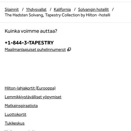
Sijainnit
/
Yhdysvallat
/
Kalifornia
/
Solvangin hotellit
/
The Hadsten Solvang, Tapestry Collection by Hilton -hotelli
Kuinka voimme auttaa?
Puhelin:
+1-844-3-TAPESTRY
,
Avaa uuden välilehden
Maailmanlaajuiset puhelinnumerot
x
facebook
instagram
,
avaa uuden välilehden
,
avautuu uuteen ikkunaan
,
avautuu uuteen ikkunaan
Hilton-lahjakortit (Eurooppa)
Lemmikkiystävälliset yöpymiset
Matkainspiraatiota
Luottokortit
Tukikeskus