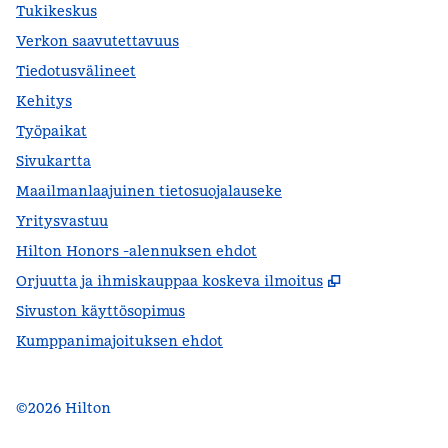
Tukikeskus
Verkon saavutettavuus
Tiedotusvälineet
Kehitys
Työpaikat
Sivukartta
Maailmanlaajuinen tietosuojalauseke
Yritysvastuu
Hilton Honors -alennuksen ehdot
,
Avaa uuden 
Orjuutta ja ihmiskauppaa koskeva ilmoitus
Sivuston käyttösopimus
Kumppanimajoituksen ehdot
©
2026
Hilton