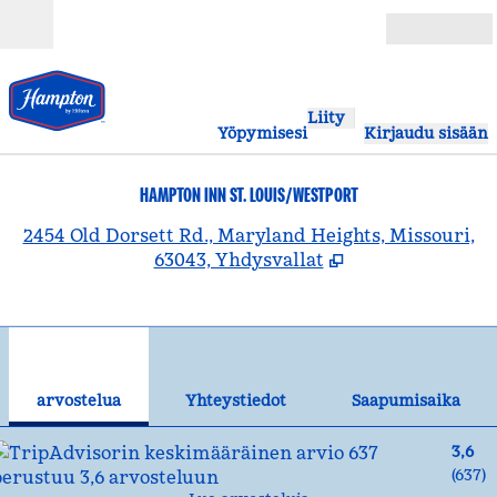
Siirry sisältöön
Avoinna
Liity
Yöpymisesi
Kirjaudu sisään
HAMPTON INN ST. LOUIS/WESTPORT
,
A
2454 Old Dorsett Rd., Maryland Heights, Missouri,
63043, Yhdysvallat
1
/
12
edellinen kuva
seu
1/12
Yhteystiedot
arvostelua
Yhteystiedot
Saapumisaika
3,6
(
637
)