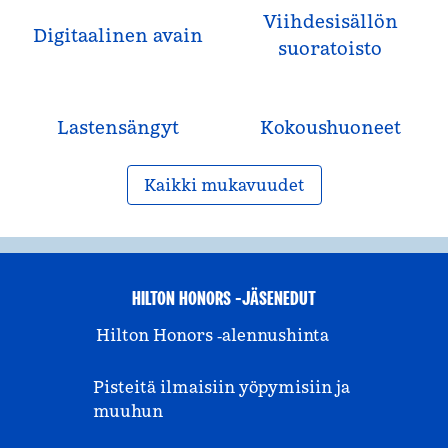
Viihdesisällön
Digitaalinen avain
suoratoisto
Lastensängyt
Kokous­huoneet
Kaikki mukavuudet
HILTON HONORS -JÄSENEDUT
Hilton Honors ‑alennushinta
Pisteitä ilmaisiin yöpymisiin ja
muuhun