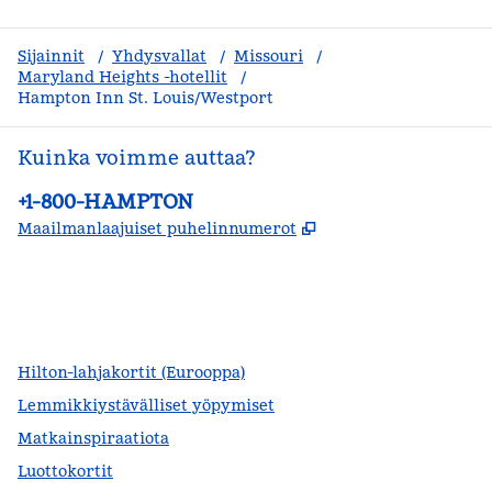
Sijainnit
/
Yhdysvallat
/
Missouri
/
Maryland Heights -hotellit
/
Hampton Inn St. Louis/Westport
Kuinka voimme auttaa?
Puhelin:
+1-800-HAMPTON
,
Avaa uuden välile
Maailmanlaajuiset puhelinnumerot
facebook
x
instagram
,
avautuu uuteen ikkunaan
,
avaa uuden välilehden
,
avautuu uuteen ikkunaan
Hilton-lahjakortit (Eurooppa)
Lemmikkiystävälliset yöpymiset
Matkainspiraatiota
Luottokortit