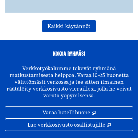
Kaikki käytännöt
KOKOA RYHMÄSI
Verkkotyökalumme tekevät ryhmänä
matkustamisesta helppoa. Varaa 10–25 huonetta
välittömästi verkossa ja tee sitten ilmainen
räätälöity verkkosivusto vieraillesi, jolla he voivat
varata yöpymisensä.
,
Avaa uuden väl
Varaa hotellihuone
,
Avaa uude
Luo verkkosivusto osallistujille