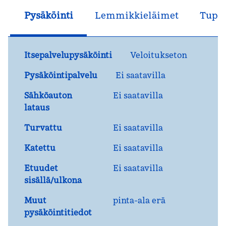
Pysäköinti
Lemmikkieläimet
Tupak
Itsepalvelupysäköinti
Veloitukseton
Pysäköintipalvelu
Ei saatavilla
Sähköauton
Ei saatavilla
lataus
Turvattu
Ei saatavilla
Katettu
Ei saatavilla
Etuudet
Ei saatavilla
sisällä/ulkona
Muut
pinta-ala erä
pysäköintitiedot