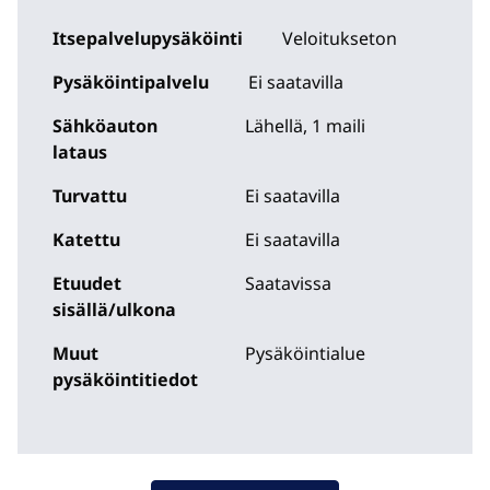
Itsepalvelupysäköinti
Veloitukseton
Pysäköintipalvelu
Ei saatavilla
Sähköauton
Lähellä, 1 maili
lataus
Turvattu
Ei saatavilla
Katettu
Ei saatavilla
Etuudet
Saatavissa
sisällä/ulkona
Muut
Pysäköintialue
pysäköintitiedot