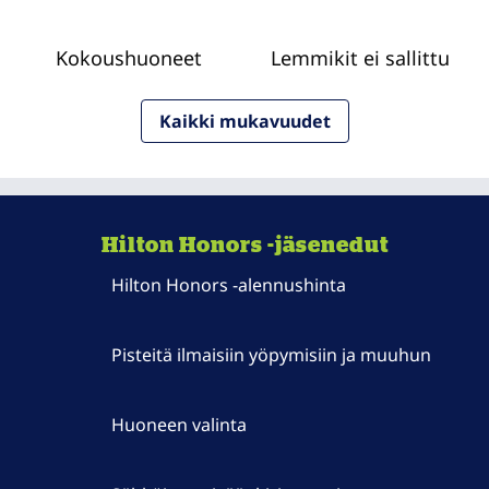
Kokous­huoneet
Lemmikit ei sallittu
Kaikki mukavuudet
Hilton Honors -jäsenedut
Hilton Honors ‑alennushinta
Pisteitä ilmaisiin yöpymisiin ja muuhun
Huoneen valinta