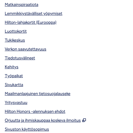
Matkainspiraatiota
Lemmikkiystävälliset yöpymiset
Hilton-lahjakortit (Eurooppa)
Luottokortit
Tukikeskus
Verkon saavutettavuus
Tiedotusvälineet
Kehitys
Työpaikat
Sivukartta
Maailmanlaajuinen tietosuojalauseke
Yritysvastuu
Hilton Honors -alennuksen ehdot
,
Avaa uuden välilehde
Orjuutta ja ihmiskauppaa koskeva ilmoitus
Sivuston käyttösopimus