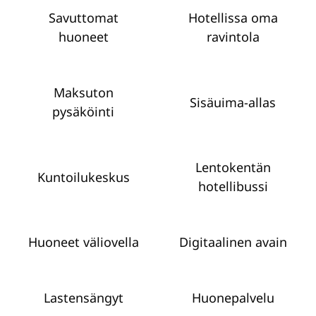
Savuttomat
Hotellissa oma
huoneet
ravintola
Maksuton
Sisäuima-allas
pysäköinti
Lentokentän
Kuntoilukeskus
hotellibussi
Huoneet väliovella
Digitaalinen avain
Lastensängyt
Huone­palvelu