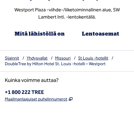
Westport Plaza -viihde-/liiketoiminnallinen alue, SW
Lambert Intl. -lentokentällä.
Mitä lähistöllä on
Lentoasemat
Sijainnit
/
Yhdysvallat
/
Missouri
/
St Louis -hotellit
/
DoubleTree by Hilton Hotel St. Louis -hotelli – Westport
Kuinka voimme auttaa?
Puhelin:
+1 800 222 TREE
,
Avaa uuden välilehden
Maailmanlaajuiset puhelinnumerot
x
facebook
instagram
,
avaa uuden välilehden
,
avautuu uuteen ikkunaan
,
avautuu uuteen ikkunaan