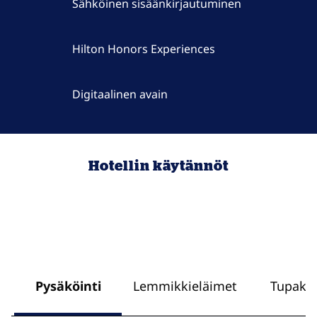
Sähköinen sisäänkirjautuminen
Hilton Honors Experiences
Digitaalinen avain
Hotellin käytännöt
Pysäköinti
Lemmikkieläimet
Tupakoi