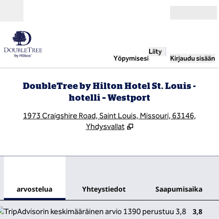
Siirry sisältöön
Avoinna
Liity
Yöpymisesi
Kirjaudu sisään
DoubleTree by Hilton Hotel St. Louis -
hotelli – Westport
,
A
1973 Craigshire Road, Saint Louis, Missouri, 63146,
Yhdysvallat
1
/
12
edellinen kuva
seur
1/12
Yhteystiedot
arvostelua
Yhteystiedot
Saapumisaika
3,8