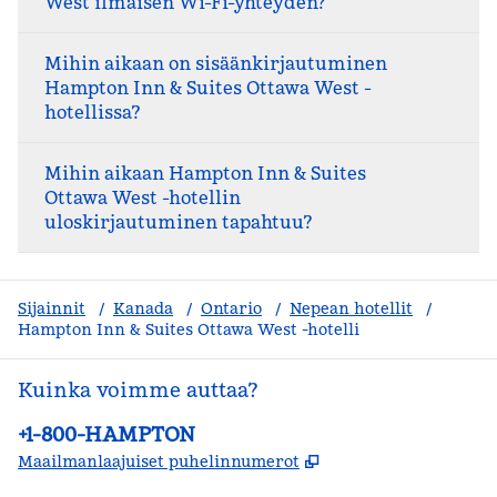
West ilmaisen Wi-Fi-yhteyden?
Mihin aikaan on sisäänkirjautuminen
Hampton Inn & Suites Ottawa West -
hotellissa?
Mihin aikaan Hampton Inn & Suites
Ottawa West -hotellin
uloskirjautuminen tapahtuu?
Sijainnit
/
Kanada
/
Ontario
/
Nepean hotellit
/
Hampton Inn & Suites Ottawa West -hotelli
Kuinka voimme auttaa?
Puhelin:
+1-800-HAMPTON
,
Avaa uuden välile
Maailmanlaajuiset puhelinnumerot