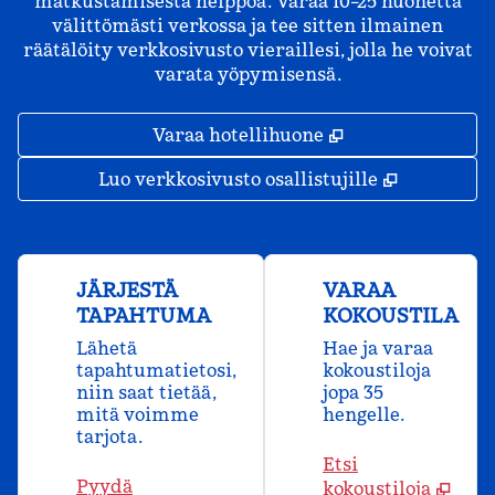
matkustamisesta helppoa. Varaa 10–25 huonetta
välittömästi verkossa ja tee sitten ilmainen
räätälöity verkkosivusto vieraillesi, jolla he voivat
varata yöpymisensä.
,
Avaa uuden väl
Varaa hotellihuone
,
Avaa uude
Luo verkkosivusto osallistujille
JÄRJESTÄ
VARAA
TAPAHTUMA
KOKOUSTILA
Lähetä
Hae ja varaa
tapahtumatietosi,
kokoustiloja
niin saat tietää,
jopa 35
mitä voimme
hengelle.
tarjota.
Etsi
Pyydä
kokoustiloja