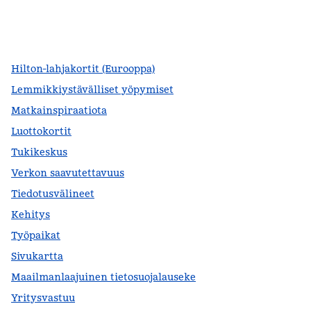
facebook
x
instagram
,
avautuu uuteen ikkunaan
,
avaa uuden välilehden
,
avautuu uuteen ikkunaan
Hilton-lahjakortit (Eurooppa)
Lemmikkiystävälliset yöpymiset
Matkainspiraatiota
Luottokortit
Tukikeskus
Verkon saavutettavuus
Tiedotusvälineet
Kehitys
Työpaikat
Sivukartta
Maailmanlaajuinen tietosuojalauseke
Yritysvastuu