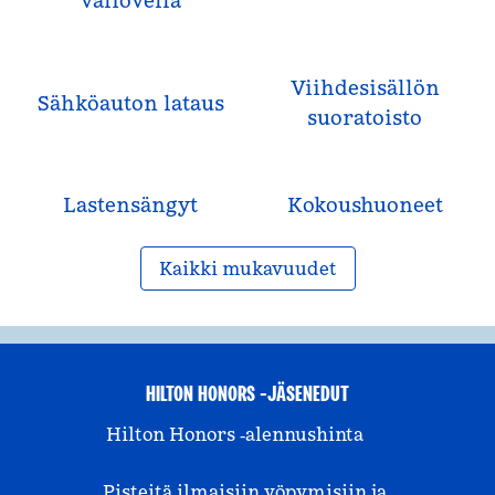
väliovella
Viihdesisällön
Sähköauton lataus
suoratoisto
Lastensängyt
Kokous­huoneet
Kaikki mukavuudet
HILTON HONORS -JÄSENEDUT
Hilton Honors ‑alennushinta
Pisteitä ilmaisiin yöpymisiin ja