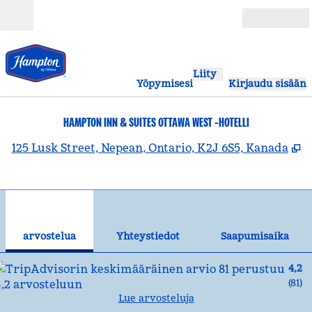
Siirry sisältöön
Avoinna
Liity
Yöpymisesi
Kirjaudu sisään
HAMPTON INN & SUITES OTTAWA WEST -HOTELLI
,
A
125 Lusk Street, Nepean, Ontario, K2J 6S5, Kanada
1
/
12
edellinen kuva
seu
1/12
Yhteystiedot
arvostelua
Yhteystiedot
Saapumisaika
4,2
(
81
)
Lue arvosteluja