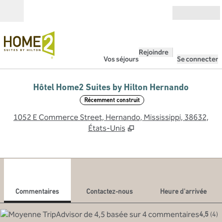
Aller directement au contenu
Ouverture
Rejoindre
Vos séjours
Se connecter
Hôtel Home2 Suites by Hilton Hernando
Récemment construit
,
S
1052 E Commerce Street, Hernando, Mississippi, 38632,
États-Unis
1
/
12
image précédente
imag
1 sur 12
Contactez-nous
Commentaires
Contactez-nous
Heure d'arrivée
4,5
(
4
)