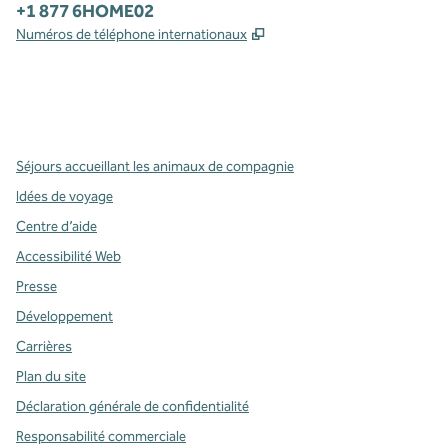
Téléphone :
+1 877 6HOME02
,
S'ouvre dans un nouvel o
Numéros de téléphone internationaux
x
Facebook
Instagram
,
s’ouvre dans un nouvel onglet
,
s’ouvre dans un nouvel onglet
,
s’ouvre dans un nouvel onglet
Séjours accueillant les animaux de compagnie
Idées de voyage
Centre d’aide
Accessibilité Web
Presse
Développement
Carrières
Plan du site
Déclaration générale de confidentialité
Responsabilité commerciale