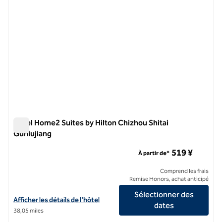
Hôtel Home2 Suites by Hilton Chizhou Shitai
Guniujiang
Hôtel Home2 Suites by Hilton Chizhou Shitai Guniujiang
519 ¥
À partir de*
Comprend les frais
Remise Honors, achat anticipé
Sélectionner des
Afficher les détails de l'hôtel Home2 Suites by Hilton Chizhou Shitai 
Afficher les détails de l'hôtel
dates
38,05 miles