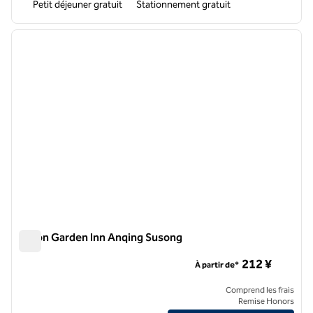
Petit déjeuner gratuit
Stationnement gratuit
1
/
12
image précédente
image 
1 sur 12
Hilton Garden Inn Anqing Susong
Hilton Garden Inn Anqing Susong
212 ¥
À partir de*
Comprend les frais
Remise Honors