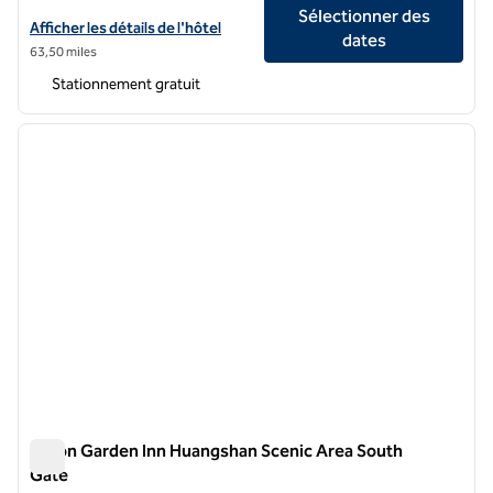
Sélectionner des
Afficher les détails de l'hôtel Hilton Garden Inn Anqing Susong
Afficher les détails de l'hôtel
dates
63,50 miles
Stationnement gratuit
1
/
12
image précédente
image 
1 sur 12
Hilton Garden Inn Huangshan Scenic Area South
Gate