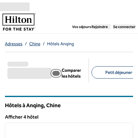
Aller directement au contenu
,
ouvre un nouvel ongl
Vos séjours
Rejoindre
Se connecter
Adresses
/
Chine
/
Hôtels Anqing
Comparer
Petit déjeuner gra
les hôtels
Filtres suggérés
Hôtels à Anqing, Chine
Afficher 4 hôtel
1
/
12
Afficher 4 hôtel
image précédente
image 
1 sur 12