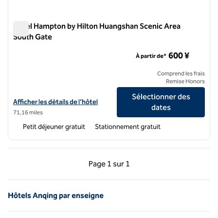
Hôtel Hampton by Hilton Huangshan Scenic Area
South Gate
Hôtel Hampton by Hilton Huangshan Scenic Area South Gate
600 ¥
À partir de*
Comprend les frais
Remise Honors
Sélectionner des
Afficher les détails de l'hôtel Hampton by Hilton Huangshan Scenic 
Afficher les détails de l'hôtel
dates
71,16 miles
Petit déjeuner gratuit
Stationnement gratuit
Page précédente, 1 sur 1
Page suivante, 1 sur 
Page
1 sur 1
Page 1 sur 1
Hôtels Anqing par enseigne