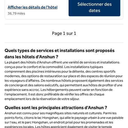
Sélectionner des
Afficher les détails de l'hôtel Hilton Garden Inn Guiyang Gui'an New 
Afficher les détails de l'hôtel
dates
36,79 miles
Page précédente, 1 sur 1
Page suivante, 1 sur 
Page
1 sur 1
Page 1 sur 1
Quels types de services et installations sont proposés
dans les hôtels d'Anshun ?
La plupart des hôtels d'Anshun offrent une variété de services et installations
conçus pour le confort et la commodité. Les installations typiques
comprennent des piscines intérieures pour la détente, des centres sportifs
modernes, des options de restauration sur place et des espaces de réunion pour
les voyageurs d'affaires. De nombreux hôtels proposent également des services
de concierge et des salons exécutifs, qui permettent aux hôtes de profiter d'une
expérience sans accroc. Les hébergements peuvent varier en fonction de
l'emplacement. Il est donc préférable de vérifier les offres de chaque
emplacement lors de la réservation de votre séjour.
Quelles sont les principales attractions d'Anshun ?
Anshun est connu pour ses magnifiques sites naturels et culturels. Parmi les
points forts, citons le lac Hongshan, qui allie le paysage urbain à une vue paisible
sur l'eau, et le parc Hongshan, un endroit prisé pour les promenades et les
expériences locales. Les hôtes apprécient également de visiter le temple