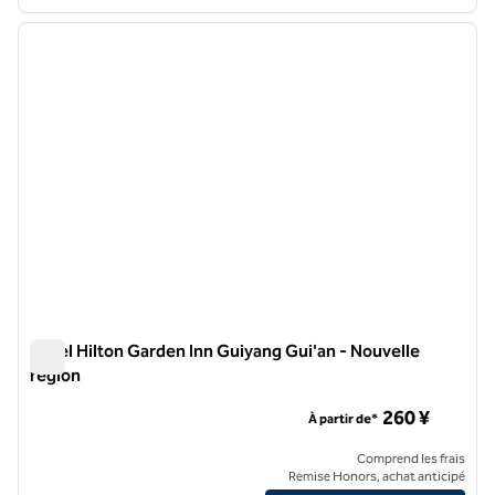
1
/
12
image précédente
image 
1 sur 12
Hôtel Hilton Garden Inn Guiyang Gui'an - Nouvelle
région
Hôtel Hilton Garden Inn Guiyang Gui'an - Nouvelle région
260 ¥
À partir de*
Comprend les frais
Remise Honors, achat anticipé