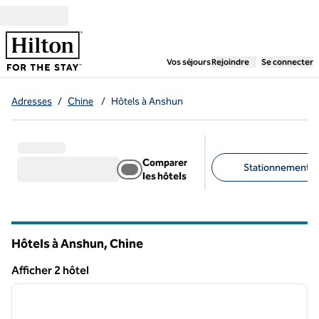
Aller directement au contenu
,
ouvre un nouvel ongl
Vos séjours
Rejoindre
Se connecter
Adresses
/
Chine
/
Hôtels à Anshun
Comparer
Stationnement gra
les hôtels
Filtres suggérés
Hôtels à Anshun, Chine
Afficher 2 hôtel
1
/
12
Afficher 2 hôtel
image précédente
image 
1 sur 12