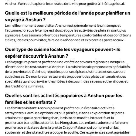
Anshun Wen et d'explorer les musées de la ville pour goûter à l'héritage local.
Quelle est la meilleure période de l'année pour planifier un
voyage à Anshun ?
Le meilleur moment pour visiter Anshun est généralement le printemps et
l'automne, lorsque le temps est doux et que les activités de plein air sont plus
agréables. Ces saisons offrent des températures confortables et des conditions
claires, idéales pour visiter, faire de la randonnée et explorer les parcs locaux.
Quel type de cuisine locale les voyageurs peuvent-ils
espérer découvrir à Anshun ?
Les voyageurs peuvent profiter d'une variété de saveurs régionales lorsqu'ils
dînent dans les restaurants d'Anshun. La cuisine locale propose des spécialités
de la province de Guizhou, réputées pour ses épices distinctes et ses saveurs
audacieuses. De nombreux restaurants proposent des plats cantonais et des
spécialités guizhou, invitant les hôtes à découvrir des saveurs authentiques et
des traditions culinaires.
Quelles sont les activités populaires à Anshun pour les
familles et les enfants ?
Les familles visitant Anshun peuvent profiter d'un éventail d'activités
attrayantes. Parmi les options les plus prisées, citons l'exploration de parcs
urbains tels que le parc Hongshan, la visite de musées interactifs et la
promenade tranquille autour du lac Hongshan. Les enfants adoreront faire une
promenade en bateau dans la grotte Dragon Palace, qui comprend un lac
souterrain et des stalactites à couper le souffle. Ces expériences sont agréables