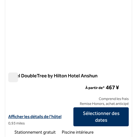
Hôtel DoubleTree by Hilton Hotel Anshun
Hôtel DoubleTree by Hilton Hotel Anshun
467 ¥
À partir de*
Comprend les frais
Remise Honors, achat anticipé
Sélectionner des
Afficher les détails de l'hôtel DoubleTree by Hilton Hotel Anshun
Afficher les détails de l'hôtel
dates
0,93 miles
Stationnement gratuit
Piscine intérieure