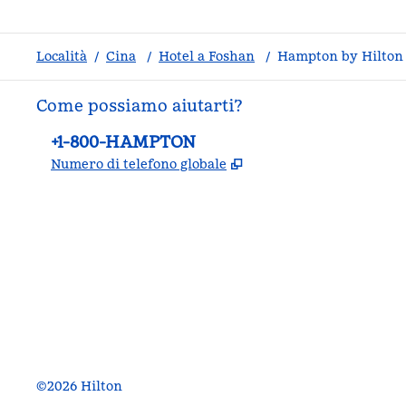
Località
/
Cina
/
Hotel a Foshan
/
Hampton by Hilton
Come possiamo aiutarti?
Telefono:
+1-800-HAMPTON
,
Apre una nuova sche
Numero di telefono globale
facebook
x
instagram
,
si apre in una nuova scheda
,
si apre in una nuova scheda
,
si apre in una nuova scheda
©
2026
Hilton