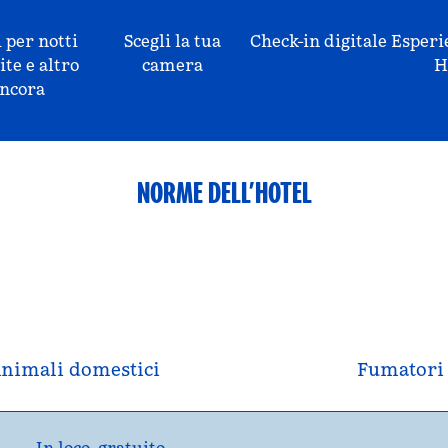
 per notti
Scegli la tua
Check-in digitale
Esperi
ite e altro
camera
H
ncora
NORME DELL’HOTEL
nimali domestici
Fumatori