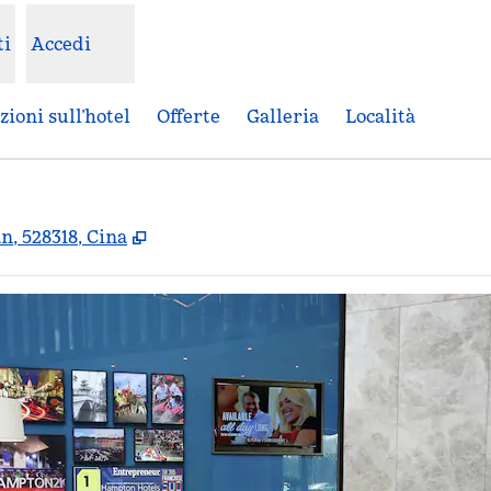
ti
Accedi
ioni sull’hotel
Offerte
Galleria
Località
,
Apre una nuova scheda
, 528318, Cina