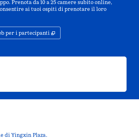
uppo. Prenota da 10 a 25 camere subito online,
nsentire ai tuoi ospiti di prenotare il loro
cheda
,
Apre una nuova scheda
b per i partecipanti
le di Yingxin Plaza.