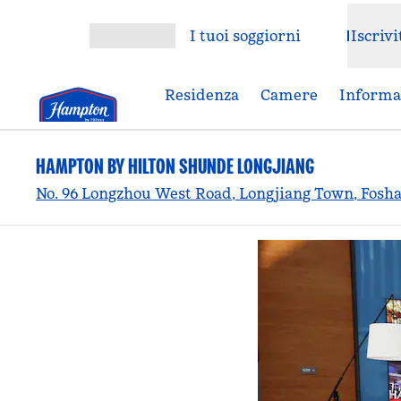
Vai al contenuto
I tuoi soggiorni
Iscrivi
Apri menu
Residenza
Camere
Informaz
HAMPTON BY HILTON SHUNDE LONGJIANG
No. 96 Longzhou West Road, Longjiang Town, Foshan