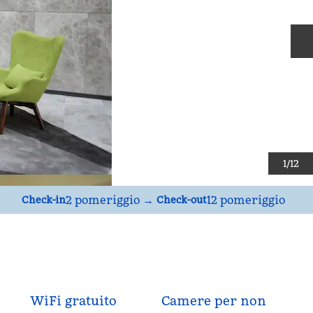
D
1
/
12
2 pomeriggio
→
12 pomeriggio
Check-in
Check-out
WiFi gratuito
Camere per non