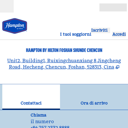
Vai al contenuto
Aperto
Iscriviti
I tuoi soggiorni
Accedi
HAMPTON BY HILTON FOSHAN SHUNDE CHENCUN
,
A
Unit2, Building1, Ruixingchuanxiang 8 Jingcheng
Road, Hecheng, Chencun, Foshan, 528313, Cina
1
/
12
immagine precedente
imm
1 di 12
Contattaci
Contattaci
Ora di arrivo
Chiama
Chiama
il numero
+86 757 2332 8888