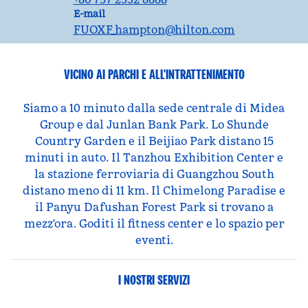
Email
E-mail
FUOXF_hampton
@hilton.com
VICINO AI PARCHI E ALL'INTRATTENIMENTO
Siamo a 10 minuto dalla sede centrale di Midea
Group e dal Junlan Bank Park. Lo Shunde
Country Garden e il Beijiao Park distano 15
minuti in auto. Il Tanzhou Exhibition Center e
la stazione ferroviaria di Guangzhou South
distano meno di 11 km. Il Chimelong Paradise e
il Panyu Dafushan Forest Park si trovano a
mezz'ora. Goditi il fitness center e lo spazio per
eventi.
I NOSTRI SERVIZI