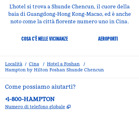
L'hotel si trova a Shunde Chencun, il cuore della
baia di Guangdong-Hong Kong-Macao, ed è anche
noto come la città fiorente numero uno in Cina.
COSA C’È NELLE VICINANZE
AEROPORTI
Località
/
Cina
/
Hotel a Foshan
/
Hampton by Hilton Foshan Shunde Chencun
Come possiamo aiutarti?
Telefono:
+1-800-HAMPTON
,
Apre una nuova scheda
Numero di telefono globale
facebook
x
instagram
,
si apre in una nuova scheda
,
si apre in una nuova scheda
,
si apre in una nuova scheda